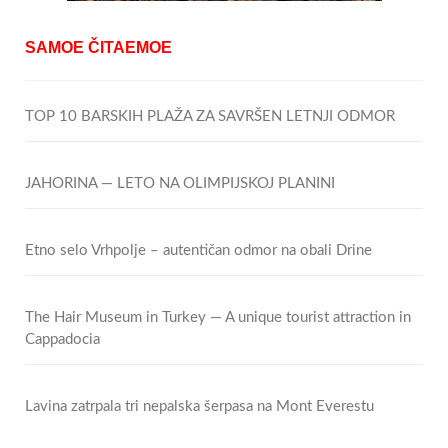
SAMOE ČITAEMOE
TOP 10 BARSKIH PLAŽA ZA SAVRŠEN LETNJI ODMOR
JAHORINA — LETO NA OLIMPIJSKOJ PLANINI
Etno selo Vrhpolje – autentičan odmor na obali Drine
The Hair Museum in Turkey — A unique tourist attraction in
Cappadocia
Lavina zatrpala tri nepalska šerpasa na Mont Everestu