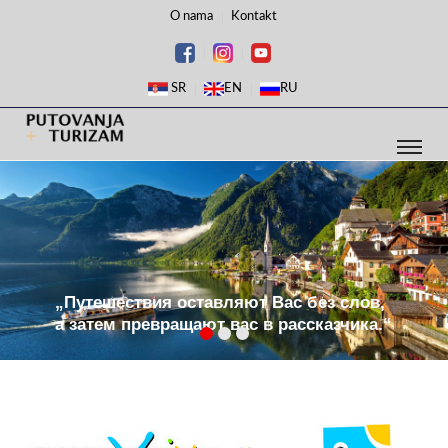
O nama
Kontakt
SR
EN
RU
„Путешествия оставляют Вас без слов,
а затем превращают вас в рассказчика.“