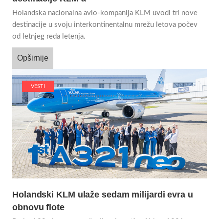
Holandska nacionalna avio-kompanija KLM uvodi tri nove
destinacije u svoju interkontinentalnu mrežu letova počev
od letnjeg reda letenja.
Opširnije
VESTI
Holandski KLM ulaže sedam milijardi evra u
obnovu flote