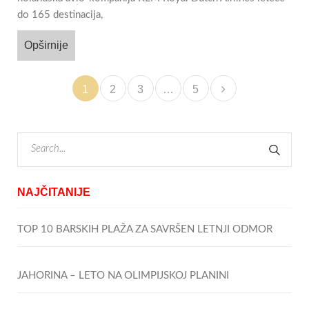
do 165 destinacija,
Opširnije
1
2
3
…
5
NAJČITANIJE
TOP 10 BARSKIH PLAŽA ZA SAVRŠEN LETNJI ODMOR
JAHORINA – LETO NA OLIMPIJSKOJ PLANINI