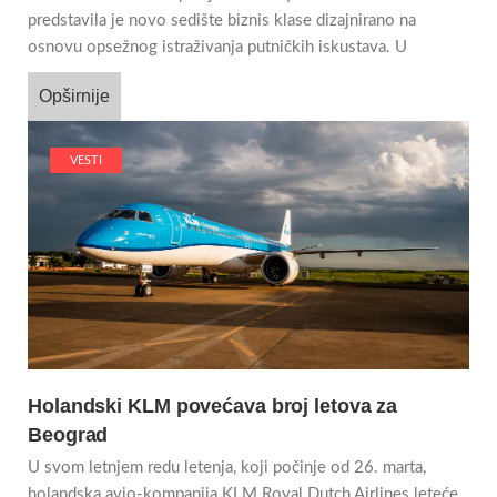
predstavila je novo sedište biznis klase dizajnirano na
osnovu opsežnog istraživanja putničkih iskustava. U
Opširnije
VESTI
Holandski KLM povećava broj letova za
Beograd
U svom letnjem redu letenja, koji počinje od 26. marta,
holandska avio-kompanija KLM Royal Dutch Airlines leteće