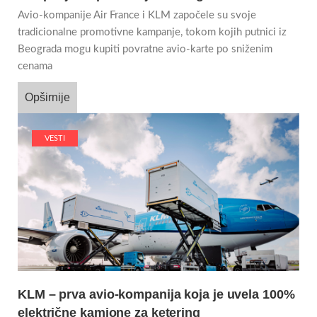
Avio-kompanije Air France i KLM započele su svoje
tradicionalne promotivne kampanje, tokom kojih putnici iz
Beograda mogu kupiti povratne avio-karte po sniženim
cenama
Opširnije
VESTI
KLM – prva avio-kompanija koja je uvela 100%
električne kamione za ketering