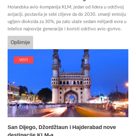
Holandska avio-kompanija KLM, jedan od lidera u održivoj
avijaciji, postavila je sebi ciljeve da do 2030. smanji emisiju
ugljen-dioksida za 30%, pa zato ulaže sedam milijardi evra u
letelice najnovije generacije i koristi održivo avio-gorivo.
Opširnije
VESTI
San Dijego, Džordžtaun i Hajderabad nove
destinacije KLM-a