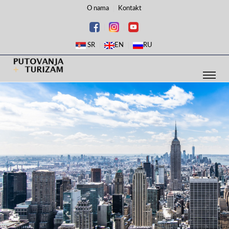
O nama
Kontakt
SR
EN
RU