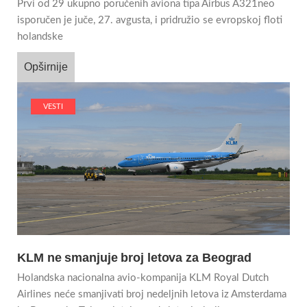
Prvi od 29 ukupno poručenih aviona tipa Airbus A321neo
isporučen je juče, 27. avgusta, i pridružio se evropskoj floti
holandske
Opširnije
VESTI
KLM ne smanjuje broj letova za Beograd
Holandska nacionalna avio-kompanija KLM Royal Dutch
Airlines neće smanjivati broj nedeljnih letova iz Amsterdama