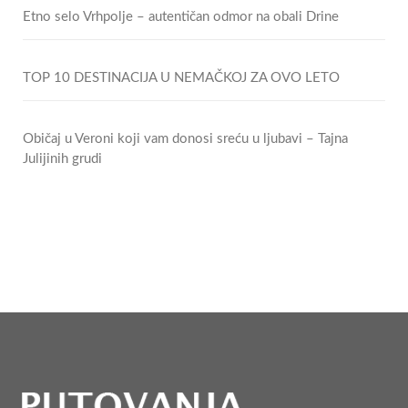
Etno selo Vrhpolje – autentičan odmor na obali Drine
TOP 10 DESTINACIJA U NEMAČKOJ ZA OVO LETO
Običaj u Veroni koji vam donosi sreću u ljubavi – Tajna
Julijinih grudi