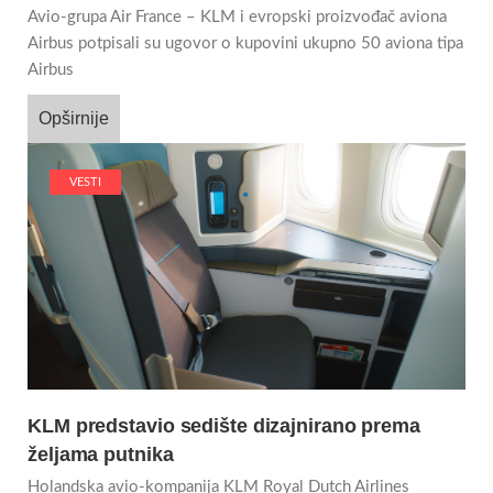
Avio-grupa Air France – KLM i evropski proizvođač aviona
Airbus potpisali su ugovor o kupovini ukupno 50 aviona tipa
Airbus
Opširnije
VESTI
KLM predstavio sedište dizajnirano prema
željama putnika
Holandska avio-kompanija KLM Royal Dutch Airlines