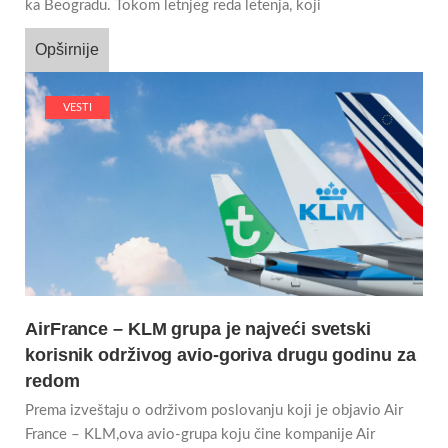
ka Beogradu. Tokom letnjeg reda letenja, koji
Opširnije
VESTI
AirFrance – KLM grupa je najveći svetski
korisnik održivog avio-goriva drugu godinu za
redom
Prema izveštaju o održivom poslovanju koji je objavio Air
France – KLM,ova avio-grupa koju čine kompanije Air