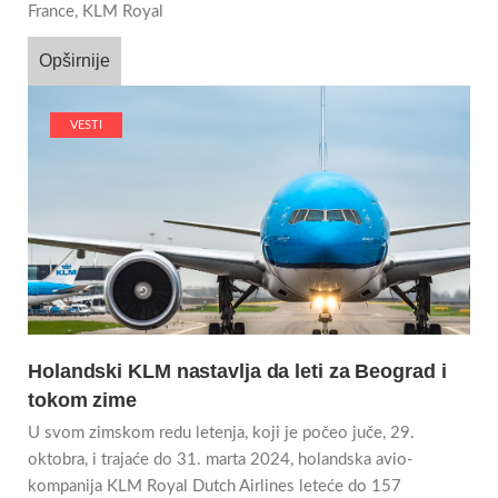
France, KLM Royal
Opširnije
VESTI
Holandski KLM nastavlja da leti za Beograd i
tokom zime
U svom zimskom redu letenja, koji je počeo juče, 29.
oktobra, i trajaće do 31. marta 2024, holandska avio-
kompanija KLM Royal Dutch Airlines leteće do 157