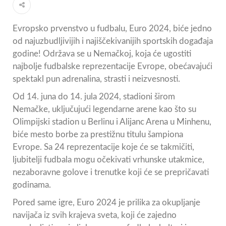
Evropsko prvenstvo u fudbalu, Euro 2024, biće jedno
od najuzbudljivijih i najiščekivanijih sportskih događaja
godine! Održava se u Nemačkoj, koja će ugostiti
najbolje fudbalske reprezentacije Evrope, obećavajući
spektakl pun adrenalina, strasti i neizvesnosti.
Od 14. juna do 14. jula 2024, stadioni širom
Nemačke, uključujući legendarne arene kao što su
Olimpijski stadion u Berlinu i Alijanc Arena u Minhenu,
biće mesto borbe za prestižnu titulu šampiona
Evrope. Sa 24 reprezentacije koje će se takmičiti,
ljubitelji fudbala mogu očekivati vrhunske utakmice,
nezaboravne golove i trenutke koji će se prepričavati
godinama.
Pored same igre, Euro 2024 je prilika za okupljanje
navijača iz svih krajeva sveta, koji će zajedno