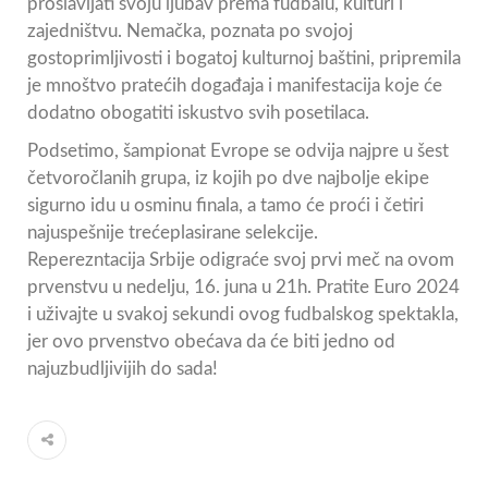
proslavljati svoju ljubav prema fudbalu, kulturi i
zajedništvu. Nemačka, poznata po svojoj
gostoprimljivosti i bogatoj kulturnoj baštini, pripremila
je mnoštvo pratećih događaja i manifestacija koje će
dodatno obogatiti iskustvo svih posetilaca.
Podsetimo, šampionat Evrope se odvija najpre u šest
četvoročlanih grupa, iz kojih po dve najbolje ekipe
sigurno idu u osminu finala, a tamo će proći i četiri
najuspešnije trećeplasirane selekcije.
Reperezntacija Srbije odigraće svoj prvi meč na ovom
prvenstvu u nedelju, 16. juna u 21h. Pratite Euro 2024
i uživajte u svakoj sekundi ovog fudbalskog spektakla,
jer ovo prvenstvo obećava da će biti jedno od
najuzbudljivijih do sada!