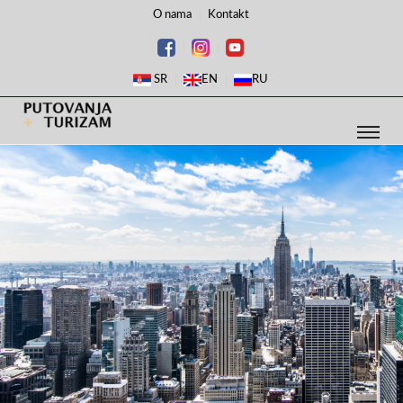
O nama
Kontakt
SR
EN
RU