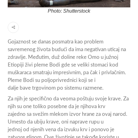
Photo: Shutterstock
Gojaznost se danas posmatra kao problem
savremenog života budući da ima negativan uticaj na
zdravlje. Međutim, duž doline reke Omo u južnoj
Etiopiji živi pleme Bodi gde se veliki stomaci kod
muškaraca smatraju impresivnim, pa čak i privlačnim.
Pleme Bodi su poljoprivrednici koji se i
dalje bave trgovinom po sistemu razmene.
Za njih je specifično da veoma poštuju svoje krave. Za
njih su one toliko posebne da je njihova krv
zajedno sa svežim mlekom izvor hrane za ovaj narod.
Umesto da ubiju krave, oni naprave rupu u
jednoj od njenih vena da izvuku krv i ponovo je
zatvore glinom. Ove životinje se takođe koriste u