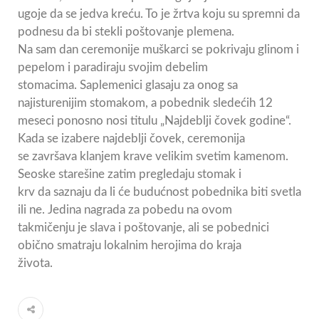
ugoje da se jedva kreću. To je žrtva koju su spremni da
podnesu da bi stekli poštovanje plemena.
Na sam dan ceremonije muškarci se pokrivaju glinom i
pepelom i paradiraju svojim debelim
stomacima. Saplemenici glasaju za onog sa
najisturenijim stomakom, a pobednik sledećih 12
meseci ponosno nosi titulu „Najdeblji čovek godine“.
Kada se izabere najdeblji čovek, ceremonija
se završava klanjem krave velikim svetim kamenom.
Seoske starešine zatim pregledaju stomak i
krv da saznaju da li će budućnost pobednika biti svetla
ili ne. Jedina nagrada za pobedu na ovom
takmičenju je slava i poštovanje, ali se pobednici
obično smatraju lokalnim herojima do kraja
života.