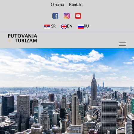
O nama
Kontakt
SR
EN
RU