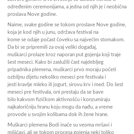
određenim ceremonijama, a jedna od njih je i neobična
proslava Nove godine.
Naime, svake godine se tokom proslave Nove godine,
koja je kod njih u junu, održava festival na
kome se odaje počast čoveku sa najvećim stomakom.
Da bi se pripremili za ovaj veliki događaj,
muškarci prolaze kroz naporan put gojenja koji traje
šest meseci. Kako bi zaslužili čast najdebljeg
pripadnika plemena, muškarci prvo moraju početi
ozbiljnu dijetu nekoliko meseci pre festivala i
jesti kravlje mleko ili jogurt, sirovu krv i med. Do šest
meseci pre festivala, oni prestaju da se bave
bilo kakvom fizičkom aktivnošću i konzumiraju
najkaloričniju hranu koju mogu da nađu, a vreme
provode u svojim kolibama dok ih žene hrane.
Muškarci plemena Bodi inače su veoma mršavi i
mišićavi, ali se tokom procesa gojenja neki toliko