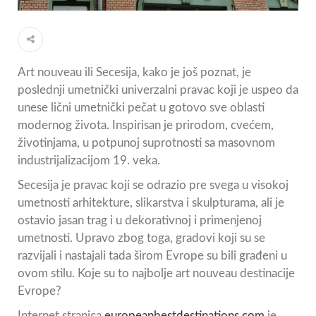
Art nouveau ili Secesija, kako je još poznat, je
poslednji umetnički univerzalni pravac koji je uspeo da
unese lični umetnički pečat u gotovo sve oblasti
modernog života. Inspirisan je prirodom, cvećem,
životinjama, u potpunoj suprotnosti sa masovnom
industrijalizacijom 19. veka.
Secesija je pravac koji se odrazio pre svega u visokoj
umetnosti arhitekture, slikarstva i skulpturama, ali je
ostavio jasan trag i u dekorativnoj i primenjenoj
umetnosti. Upravo zbog toga, gradovi koji su se
razvijali i nastajali tada širom Evrope su bili građeni u
ovom stilu. Koje su to najbolje art nouveau destinacije
Evrope?
Internet stranica
europeanbestdestinations.com
je