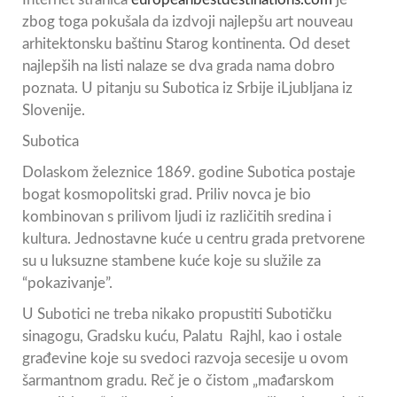
zbog toga pokušala da izdvoji najlepšu art nouveau
arhitektonsku baštinu Starog kontinenta. Od deset
najlepših na listi nalaze se dva grada nama dobro
poznata. U pitanju su Subotica iz Srbije iLjubljana iz
Slovenije.
Subotica
Dolaskom železnice 1869. godine Subotica postaje
bogat kosmopolitski grad. Priliv novca je bio
kombinovan s prilivom ljudi iz različitih sredina i
kultura. Jednostavne kuće u centru grada pretvorene
su u luksuzne stambene kuće koje su služile za
“pokazivanje”.
U Subotici ne treba nikako propustiti Subotičku
sinagogu, Gradsku kuću, Palatu Rajhl, kao i ostale
građevine koje su svedoci razvoja secesije u ovom
šarmantnom gradu. Reč je o čistom „mađarskom