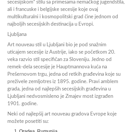
secesijskom“ stilu sa primesama nemačkog jugendstila,
ali i francuske i belgijske secesije koje ovaj
multikulturalni i kosmopolitski grad čine jednom od
najboljih secesijskih destinacija u Evropi.
Ljubljana
Art nouveau stil u Ljubljani bio je pod snažnim
uticajem secesije iz Austrije, iako se početkom 20.
veka razvio stil specifičan za Sloveniju. Jedno od
remek-dela secesije je Hauptmannova kuća na
Prešernovom trgu, jedna od retkih građevina koje su
preživele zemljotres iz 1895. godine. Pravi amblem
grada, jedna od najlepših secesijskih građevina u
Ljubljani nedvosmisleno je Zmajev most izgrađen
1901. godine.
Neki od najlepšij art nouveau gradova Evrope koje
možete posetiti su:
Oradea, Rumunija