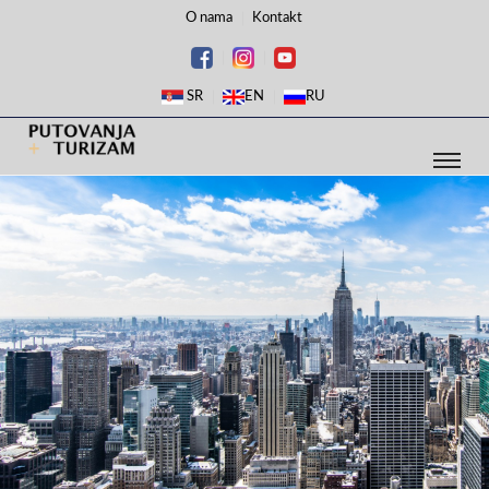
O nama
Kontakt
SR
EN
RU