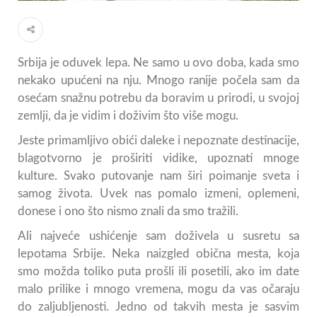
Srbija je oduvek lepa. Ne samo u ovo doba, kada smo
nekako upućeni na nju. Mnogo ranije počela sam da
osećam snažnu potrebu da boravim u prirodi, u svojoj
zemlji, da je vidim i doživim što više mogu.
Jeste primamljivo obići daleke i nepoznate destinacije,
blagotvorno je proširiti vidike, upoznati mnoge
kulture. Svako putovanje nam širi poimanje sveta i
samog života. Uvek nas pomalo izmeni, oplemeni,
donese i ono što nismo znali da smo tražili.
Ali najveće ushićenje sam doživela u susretu sa
lepotama Srbije. Neka naizgled obična mesta, koja
smo možda toliko puta prošli ili posetili, ako im date
malo prilike i mnogo vremena, mogu da vas očaraju
do zaljubljenosti. Jedno od takvih mesta je sasvim