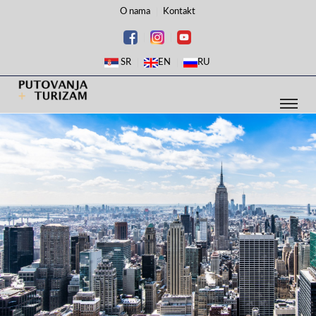
O nama
Kontakt
SR
EN
RU