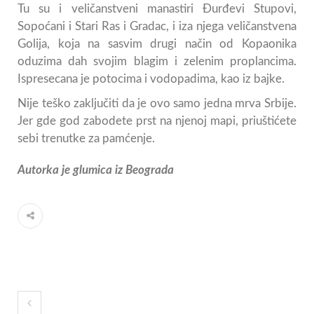
Tu su i veličanstveni manastiri Đurđevi Stupovi,
Sopoćani i Stari Ras i Gradac, i iza njega veličanstvena
Golija, koja na sasvim drugi način od Kopaonika
oduzima dah svojim blagim i zelenim proplancima.
Ispresecana je potocima i vodopadima, kao iz bajke.
Nije teško zaključiti da je ovo samo jedna mrva Srbije.
Jer gde god zabodete prst na njenoj mapi, priuštićete
sebi trenutke za pamćenje.
Autorka je glumica iz Beograda