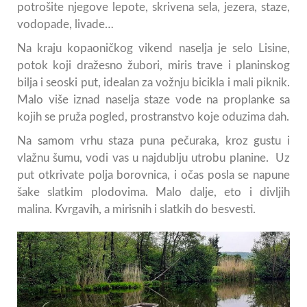
potrošite njegove lepote, skrivena sela, jezera, staze,
vodopade, livade…
Na kraju kopaoničkog vikend naselja je selo Lisine,
potok koji dražesno žubori, miris trave i planinskog
bilja i seoski put, idealan za vožnju bicikla i mali piknik.
Malo više iznad naselja staze vode na proplanke sa
kojih se pruža pogled, prostranstvo koje oduzima dah.
Na samom vrhu staza puna pečuraka, kroz gustu i
vlažnu šumu, vodi vas u najdublju utrobu planine. Uz
put otkrivate polja borovnica, i očas posla se napune
šake slatkim plodovima. Malo dalje, eto i divljih
malina. Kvrgavih, a mirisnih i slatkih do besvesti.