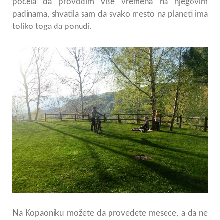
počela da provodim više vremena na njegovim
padinama, shvatila sam da svako mesto na planeti ima
toliko toga da ponudi.
Na Kopaoniku možete da provedete mesece, a da ne