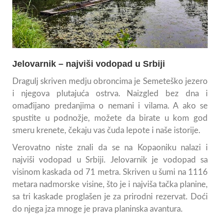
Jelovarnik – najviši vodopad u Srbiji
Dragulj skriven medju obroncima je Semeteško jezero
i njegova plutajuća ostrva. Naizgled bez dna i
omađijano predanjima o nemani i vilama. A ako se
spustite u podnožje, možete da birate u kom god
smeru krenete, čekaju vas čuda lepote i naše istorije.
Verovatno niste znali da se na Kopaoniku nalazi i
najviši vodopad u Srbiji. Jelovarnik je vodopad sa
visinom kaskada od 71 metra. Skriven u šumi na 1116
metara nadmorske visine, što je i najviša tačka planine,
sa tri kaskade proglašen je za prirodni rezervat. Doći
do njega jza mnoge je prava planinska avantura.