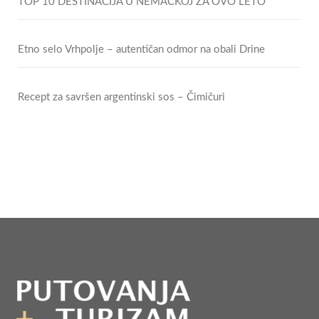
TOP 10 DESTINACIJA U NEMAČKOJ ZA OVO LETO
Etno selo Vrhpolje – autentičan odmor na obali Drine
Recept za savršen argentinski sos – Čimičuri