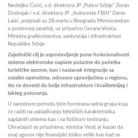
Nedeljko Ćorić, v.d. direktora JP „Putevi Srbije“ Zoran
Drobnjak i v.d. direktora JP ,,Autoceste FBiH” Denis
Lasić, potpisali su 28.marta u Beogradu Memorandum
o poslovnoj saradnji, uz prisustvo Gorana Vesića,
Ministra građevinarstva, saobraćaja i infrastrukture
Republike Srbije.
Zajednički cilj je uspostavljanje pune funkcionalnosti
sistema elektronske naplate putarine do početka
turističke sezone, kao i nastavak integracije sa
ostalim operatima, odnosno upravljačima u regionu,
što će dovesti do bolje infrastrukture i kvalitetnijeg i
lakšeg putovanja.
U narednom periodu biće formirana radna grupa koja
će raditi na usklađivanju tehničkih karakteristika
naplatnih sistema kao i na fizičkom testiranju.
Obraćajući se prisutnima, ministar Vesić je kazao da
ovaj ugovor nije finansijski toliko veliki kao kad se