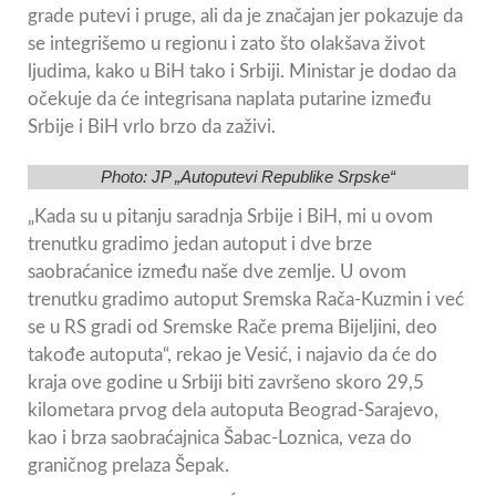
grade putevi i pruge, ali da je značajan jer pokazuje da
se integrišemo u regionu i zato što olakšava život
ljudima, kako u BiH tako i Srbiji. Ministar je dodao da
očekuje da će integrisana naplata putarine između
Srbije i BiH vrlo brzo da zaživi.
Photo: JP „Autoputevi Republike Srpske“
„Kada su u pitanju saradnja Srbije i BiH, mi u ovom
trenutku gradimo jedan autoput i dve brze
saobraćanice između naše dve zemlje. U ovom
trenutku gradimo autoput Sremska Rača-Kuzmin i već
se u RS gradi od Sremske Rače prema Bijeljini, deo
takođe autoputa“, rekao je Vesić, i najavio da će do
kraja ove godine u Srbiji biti završeno skoro 29,5
kilometara prvog dela autoputa Beograd-Sarajevo,
kao i brza saobraćajnica Šabac-Loznica, veza do
graničnog prelaza Šepak.