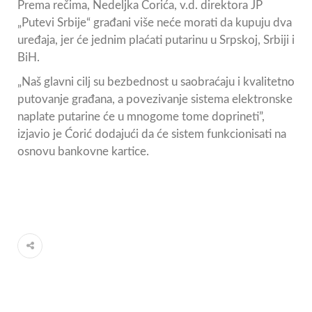
Prema rečima, Nedeljka Ćorića, v.d. direktora JP
„Putevi Srbije“ građani više neće morati da kupuju dva
uređaja, jer će jednim plaćati putarinu u Srpskoj, Srbiji i
BiH.
„Naš glavni cilj su bezbednost u saobraćaju i kvalitetno
putovanje građana, a povezivanje sistema elektronske
naplate putarine će u mnogome tome doprineti”,
izjavio je Ćorić dodajući da će sistem funkcionisati na
osnovu bankovne kartice.