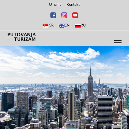
O nama
Kontakt
SR
EN
RU