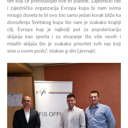
tim koji će predstavljati ove tri planine. Zajednički rad
i zajednička organzacija Evropa kupa bi nam svima
mnogo donela te bi ovo bio samo jedan korak bliže ka
dovođenju Svetskog kupa što nam je svakako krajnji
cilj. Evropa kup je najbolji put za popularizaciju
skijanja kao sporta i za stvaranje što više novih i
mladih skijaša što je svakako prioritet svih nas koji
smo u ovom poslu“, istakao g-din Ljevnajić.