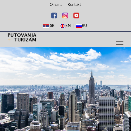
O nama
Kontakt
SR
EN
RU