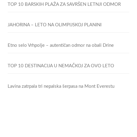
TOP 10 BARSKIH PLAŽA ZA SAVRŠEN LETNJI ODMOR
JAHORINA – LETO NA OLIMPIJSKOJ PLANINI
Etno selo Vrhpolje – autentičan odmor na obali Drine
TOP 10 DESTINACIJA U NEMAČKOJ ZA OVO LETO
Lavina zatrpala tri nepalska šerpasa na Mont Everestu