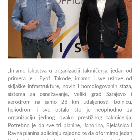
„Imamo iskustva u organizaciji takmičenja, jedan od
primera je i Eyof. Takođe, imamo i sve uslove od
skijaške infrastrukture, novih i homologovanih staza,
sistema za osnežavanje, veliki grad Sarajevo i
aerodrom na samo 28 km udaljenosti, bolnicu,
heliodrom i sve ostalo što je neophodno za
organizaciju jednog ovako prestižnog takmičenja.
Potrebno je da sve tri planine, Jahorina, Bjelašnica i
Ravna planina apliciraju zajedno te da oformimo jedan