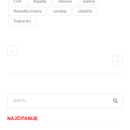
Cirih
događaji
Jahorina
planina
Republika Srpska
saradnja
skijalište
Švajcarska
NAJČITANIJE