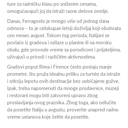
ture za radničku klasu po sniženim cenama,
omogućavajući joj da istraži razne delove zemlje.
Danas, Ferragosto je mnogo više od jednog dana
odmora – to je celokupan letnji doživljaj koji obuhvata
ceo mesec avgust. Tokom tog perioda, Italijani se
povlače iz gradova i odlaze u planine ili na morsku
obalu, gde provode vreme sa porodicom i prijateljima,
uživajući u prirodi i različitim aktivnostima.
Gradovi poput Rima i Firence često postaju manje
prometni, što pruža idealnu priliku za turiste da istraže
i otkriju lepotu ovih destinacije bez uobičajene gužve.
Ipak, treba napomenuti da mnoge prodavnice, muzeji
i restorani mogu biti zatvoreni upravo zbog
proslavljanja ovog praznika. Zbog toga, ako odlučite
da posetite Italiju u avgustu, proverite unapred radno
vreme ustanova koje želite da posetite.