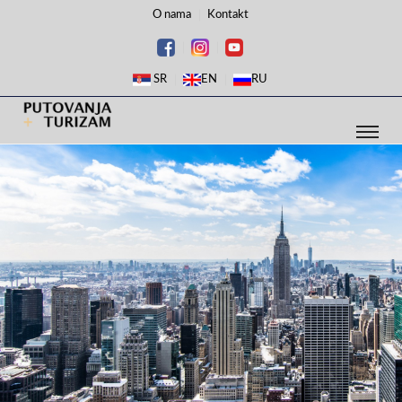
O nama
Kontakt
SR
EN
RU