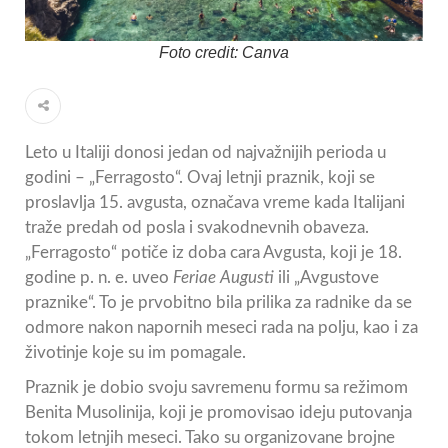
Foto credit: Canva
Leto u Italiji donosi jedan od najvažnijih perioda u
godini – „Ferragosto“. Ovaj letnji praznik, koji se
proslavlja 15. avgusta, označava vreme kada Italijani
traže predah od posla i svakodnevnih obaveza.
„Ferragosto“ potiče iz doba cara Avgusta, koji je 18.
godine p. n. e. uveo
Feriae Augusti
ili „Avgustove
praznike“. To je prvobitno bila prilika za radnike da se
odmore nakon napornih meseci rada na polju, kao i za
životinje koje su im pomagale.
Praznik je dobio svoju savremenu formu sa režimom
Benita Musolinija, koji je promovisao ideju putovanja
tokom letnjih meseci. Tako su organizovane brojne