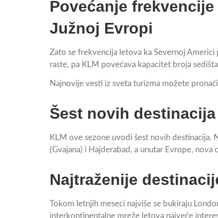
Povećanje frekvencije 
Južnoj Evropi
Zato se frekvencija letova ka Severnoj Americi
raste, pa KLM povećava kapacitet broja sedišta
Najnovije vesti iz sveta turizma možete pronać
Šest novih destinacij
KLM ove sezone uvodi šest novih destinacija. N
(Gvajana) i Hajderabad, a unutar Evrope, nova od
Najtraženije destinacij
Tokom letnjih meseci najviše se bukiraju London
interkontinentalne mreže letova najveće interes