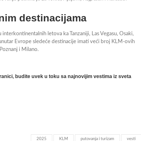
rnim destinacijama
nterkontinentalnih letova ka Tanzaniji, Las Vegasu, Osaki,
nutar Evrope sledeće destinacije imati veći broj KLM-ovih
 Poznanj i Milano.
ranici, budite uvek u toku sa najnovijim vestima iz sveta
2025
KLM
putovanja i turizam
vesti