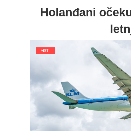
Holanđani očekuj
letn
VESTI