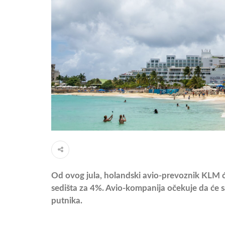
Od ovog jula, holandski avio-prevoznik KLM će 
sedišta za 4%. Avio-kompanija očekuje da će s
putnika.