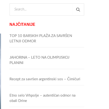
NAJČITANIJE
TOP 10 BARSKIH PLAŽA ZA SAVRŠEN
LETNJI ODMOR
JAHORINA – LETO NA OLIMPIJSKOJ
PLANINI
Recept za savršen argentinski sos – Čimičuri
Etno selo Vrhpolje – autentičan odmor na
obali Drine