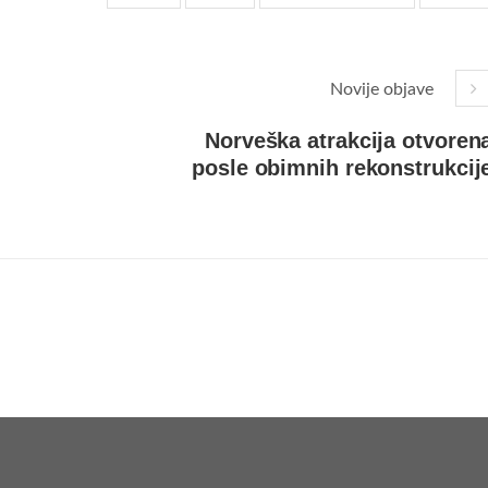
Novije objave
Norveška atrakcija otvoren
posle obimnih rekonstrukcij