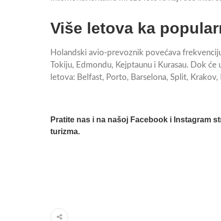
Više letova ka popula
Holandski avio-prevoznik povećava frekvenciju i
Tokiju, Edmondu, Kejptaunu i Kurasau. Dok će u
letova: Belfast, Porto, Barselona, Split, Krakov,
Pratite nas i na našoj
Facebook
i
Instagram
st
turizma.