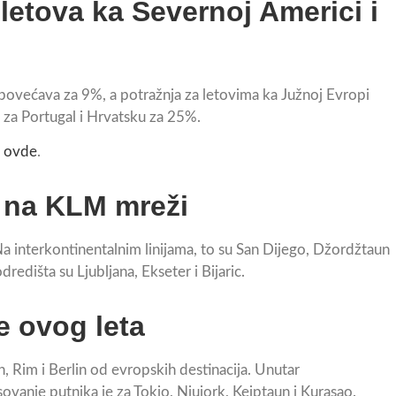
letova ka Severnoj Americi i
 povećava za 9%, a potražnja za letovima ka Južnoj Evropi
 za Portugal i Hrvatsku za 25%.
i
ovde
.
a na KLM mreži
a interkontinentalnim linijama, to su San Dijego, Džordžtaun
redišta su Ljubljana, Ekseter i Bijaric.
e ovog leta
, Rim i Berlin od evropskih destinacija. Unutar
ovanje putnika je za Tokio, Njujork, Kejptaun i Kurasao.