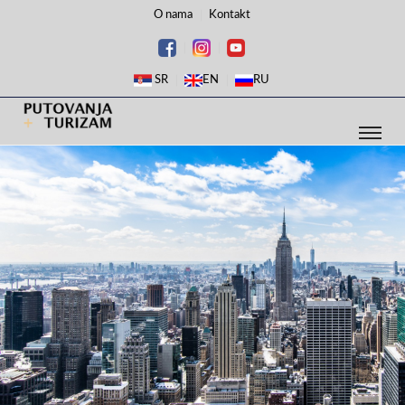
O nama
Kontakt
SR
EN
RU