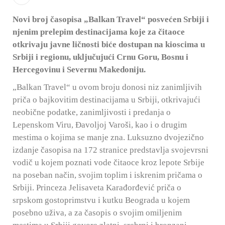
Novi broj časopisa „Balkan Travel“ posvećen Srbiji i
njenim prelepim destinacijama koje za čitaoce
otkrivaju javne ličnosti biće dostupan na kioscima u
Srbiji i regionu, uključujući Crnu Goru, Bosnu i
Hercegovinu i Severnu Makedoniju.
„Balkan Travel“ u ovom broju donosi niz zanimljivih
priča o bajkovitim destinacijama u Srbiji, otkrivajući
neobične podatke, zanimljivosti i predanja o
Lepenskom Viru, Đavoljoj Varoši, kao i o drugim
mestima o kojima se manje zna. Luksuzno dvojezično
izdanje časopisa na 172 stranice predstavlja svojevrsni
vodič u kojem poznati vode čitaoce kroz lepote Srbije
na poseban način, svojim toplim i iskrenim pričama o
Srbiji. Princeza Jelisaveta Karađorđević priča o
srpskom gostoprimstvu i kutku Beograda u kojem
posebno uživa, a za časopis o svojim omiljenim