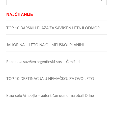
NAJČITANIJE
TOP 10 BARSKIH PLAŽA ZA SAVRŠEN LETNJI ODMOR
JAHORINA – LETO NA OLIMPIJSKOJ PLANINI
Recept za savršen argentinski sos – Čimičuri
TOP 10 DESTINACIJA U NEMAČKOJ ZA OVO LETO
Etno selo Vrhpolje – autentičan odmor na obali Drine