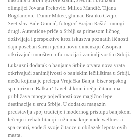
mestima u Srbiji govore zlatni, srebrni i bronzani
olimpijci Jovana Preković, Milica Mandić, Tijana
Bogdanović. Damir Mikec, glumac Branko Cvejić,
Svetislav Bule Goncić, fotograf Brajan Rašić i mnogi
drugi. Autentične priče o Srbiji sa primesom ličnog
doživljaja i perspektive kroz iskustva poznatih ličnosti
daju poseban šarm i jednu novu dimenziju časopisu
otkrivajući mnoštvo informacija i zanimljivosti o Srbiji.
Luksuzni dodatak o banjama Srbije otvara nova vrata
otkrivajući zanimljivosti o banjskim lečilištima u Srbiji,
među kojima je prelepa Vrnjačka Banja, biser srpskog
spa turizma. Balkan Travel slikom i rečju čitaocima
približava mnoge pojedinosti ove magično lepe
destinacije u srcu Srbije. U dodatku magazin
predstavlja spoj tradicije i modernog pristupa banjskom
lečenju i rehabilitaciji i užicima koje nude wellness i
spa centri, vodeći svoje čitaoce u obilazak lepota ovih
mesta.