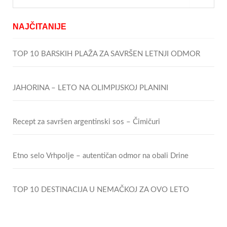
NAJČITANIJE
TOP 10 BARSKIH PLAŽA ZA SAVRŠEN LETNJI ODMOR
JAHORINA – LETO NA OLIMPIJSKOJ PLANINI
Recept za savršen argentinski sos – Čimičuri
Etno selo Vrhpolje – autentičan odmor na obali Drine
TOP 10 DESTINACIJA U NEMAČKOJ ZA OVO LETO