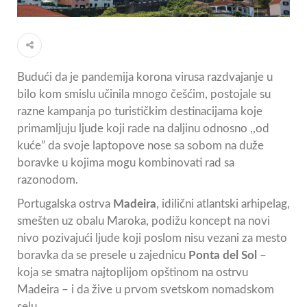
Budući da je pandemija korona virusa razdvajanje u
bilo kom smislu učinila mnogo češćim, postojale su
razne kampanja po turističkim destinacijama koje
primamljuju ljude koji rade na daljinu odnosno ,,od
kuće” da svoje laptopove nose sa sobom na duže
boravke u kojima mogu kombinovati rad sa
razonodom.
Portugalska ostrva
Madeira
, idilični atlantski arhipelag,
smešten uz obalu Maroka, podižu koncept na novi
nivo pozivajući ljude koji poslom nisu vezani za mesto
boravka da se presele u zajednicu
Ponta del Sol
–
koja se smatra najtoplijom opštinom na ostrvu
Madeira – i da žive u prvom svetskom nomadskom
selu.