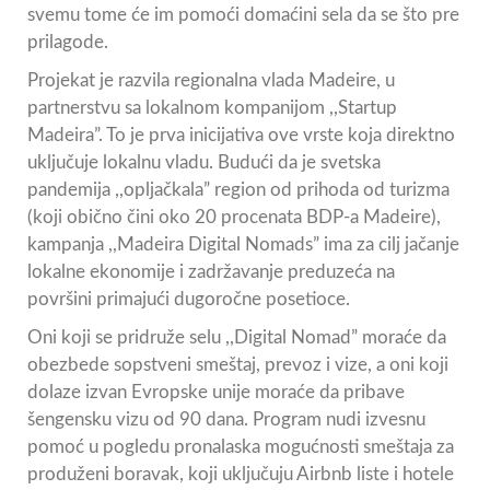
svemu tome će im pomoći domaćini sela da se što pre
prilagode.
Projekat je razvila regionalna vlada Madeire, u
partnerstvu sa lokalnom kompanijom ,,Startup
Madeira”. To je prva inicijativa ove vrste koja direktno
uključuje lokalnu vladu. Budući da je svetska
pandemija ,,opljačkala” region od prihoda od turizma
(koji obično čini oko 20 procenata BDP-a Madeire),
kampanja ,,Madeira Digital Nomads” ima za cilj jačanje
lokalne ekonomije i zadržavanje preduzeća na
površini primajući dugoročne posetioce.
Oni koji se pridruže selu ,,Digital Nomad” moraće da
obezbede sopstveni smeštaj, prevoz i vize, a oni koji
dolaze izvan Evropske unije moraće da pribave
šengensku vizu od 90 dana. Program nudi izvesnu
pomoć u pogledu pronalaska mogućnosti smeštaja za
produženi boravak, koji uključuju Airbnb liste i hotele