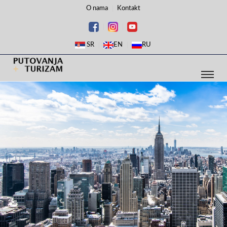
O nama
Kontakt
SR
EN
RU