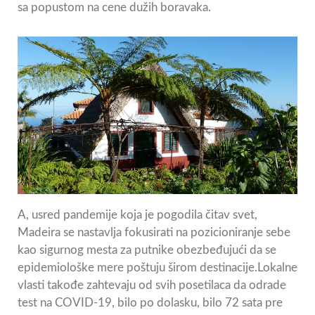
sa popustom na cene dužih boravaka.
A, usred pandemije koja je pogodila čitav svet,
Madeira se nastavlja fokusirati na pozicioniranje sebe
kao sigurnog mesta za putnike obezbeđujući da se
epidemiološke mere poštuju širom destinacije.Lokalne
vlasti takođe zahtevaju od svih posetilaca da odrade
test na COVID-19, bilo po dolasku, bilo 72 sata pre