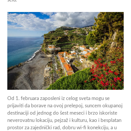
Od 1. februara zaposleni iz celog sveta mogu se
prijaviti da borave na ovoj prelepoj, suncem okupanoj
destinaciji od jednog do šest meseci i brzo iskoriste
neverovatnu lokaciju, pejzaž i kulturu, kao i besplatan
prostor za zajednički rad, dobru wi-fi konekciju, a u