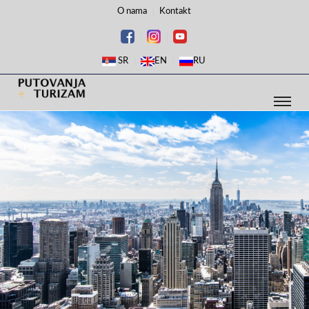
O nama
Kontakt
SR
EN
RU