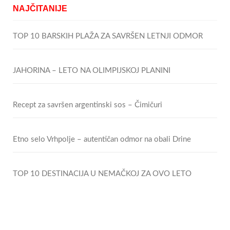
NAJČITANIJE
TOP 10 BARSKIH PLAŽA ZA SAVRŠEN LETNJI ODMOR
JAHORINA – LETO NA OLIMPIJSKOJ PLANINI
Recept za savršen argentinski sos – Čimičuri
Etno selo Vrhpolje – autentičan odmor na obali Drine
TOP 10 DESTINACIJA U NEMAČKOJ ZA OVO LETO