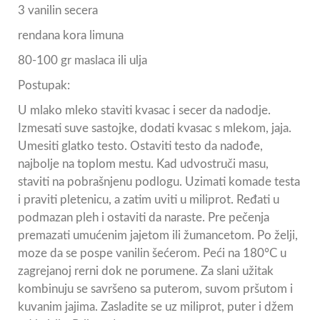
3 vanilin secera
rendana kora limuna
80-100 gr maslaca ili ulja
Postupak:
U mlako mleko staviti kvasac i secer da nadodje.
Izmesati suve sastojke, dodati kvasac s mlekom, jaja.
Umesiti glatko testo. Ostaviti testo da nadođe,
najbolje na toplom mestu. Kad udvostruči masu,
staviti na pobrašnjenu podlogu. Uzimati komade testa
i praviti pletenicu, a zatim uviti u miliprot. Ređati u
podmazan pleh i ostaviti da naraste. Pre pečenja
premazati umućenim jajetom ili žumancetom. Po želji,
moze da se pospe vanilin šećerom. Peći na 180°C u
zagrejanoj rerni dok ne porumene. Za slani užitak
kombinuju se savršeno sa puterom, suvom pršutom i
kuvanim jajima. Zasladite se uz miliprot, puter i džem