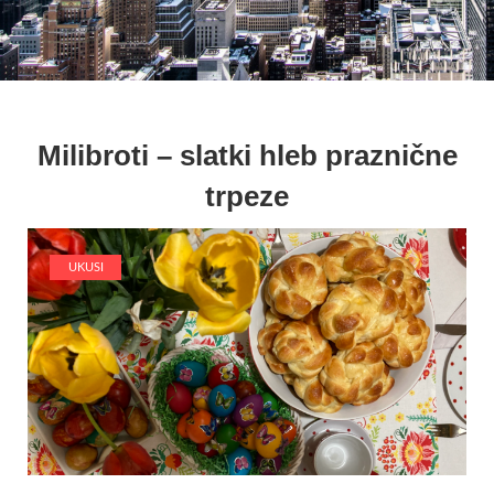
Milibroti – slatki hleb praznične
trpeze
UKUSI