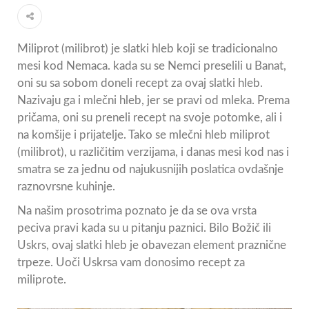
Miliprot (milibrot) je slatki hleb koji se tradicionalno
mesi kod Nemaca. kada su se Nemci preselili u Banat,
oni su sa sobom doneli recept za ovaj slatki hleb.
Nazivaju ga i mlečni hleb, jer se pravi od mleka. Prema
pričama, oni su preneli recept na svoje potomke, ali i
na komšije i prijatelje. Tako se mlečni hleb miliprot
(milibrot), u različitim verzijama, i danas mesi kod nas i
smatra se za jednu od najukusnijih poslatica ovdašnje
raznovrsne kuhinje.
Na našim prosotrima poznato je da se ova vrsta
peciva pravi kada su u pitanju paznici. Bilo Božič ili
Uskrs, ovaj slatki hleb je obavezan element praznične
trpeze. Uoči Uskrsa vam donosimo recept za
miliprote.