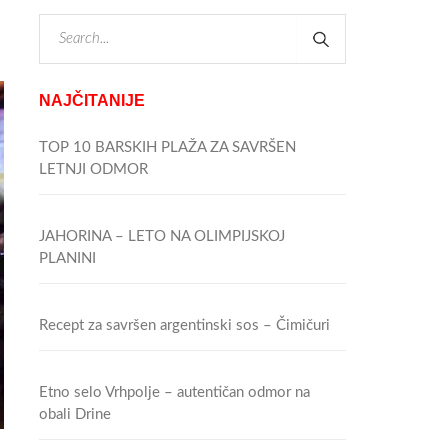
NAJČITANIJE
TOP 10 BARSKIH PLAŽA ZA SAVRŠEN
LETNJI ODMOR
JAHORINA – LETO NA OLIMPIJSKOJ
PLANINI
Recept za savršen argentinski sos – Čimičuri
Etno selo Vrhpolje – autentičan odmor na
obali Drine