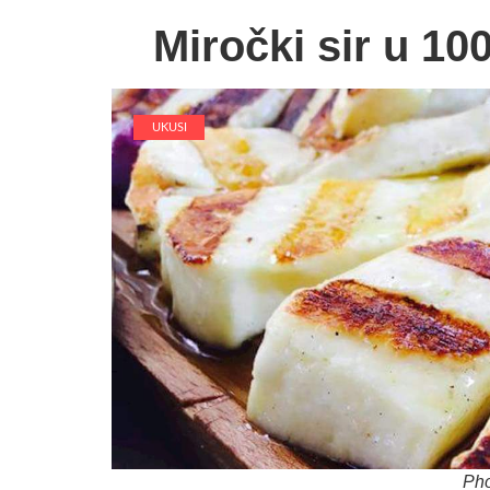
Miročki sir u 100
UKUSI
Pho