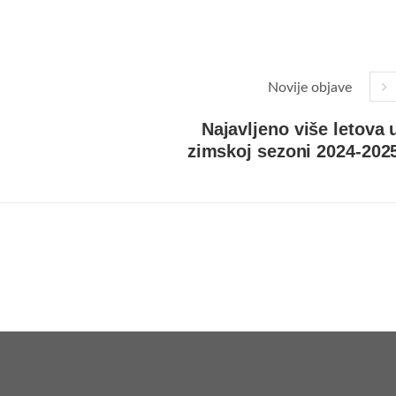
Novije objave
Najavljeno više letova 
zimskoj sezoni 2024-202