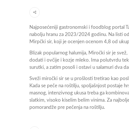
Najposećeniji gastronomski i foodblog portal T
nabolju hranu za 2023/2024 godinu. Na listi od 
Mirpčki sir, koji je ocenjen ocenom 4,8 od ukup
Blizak popularnog halumija, Miročki sir je sve
dodati i ovčije i kozje mleko. Ima polutvrdu tek
surutki, a zatim posoli i ostavi u salamuri dva da
Sveži miročki sir se u prošlosti tretirao kao poslas
Kada se peče na roštilju, spoljašnjost postaje h
masnog, intenzivnog ukusa treba ga kombinova
slatkim, visoko kiselim belim vinima. Za najbolj
pomorandže pre pečenja na roštilju.