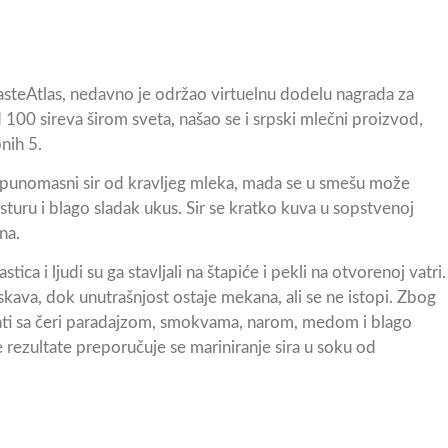
asteAtlas, nedavno je održao virtuelnu dodelu nagrada za
100 sireva širom sveta, našao se i srpski mlečni proizvod,
nih 5.
ž, punomasni sir od kravljeg mleka, mada se u smešu može
sturu i blago sladak ukus. Sir se kratko kuva u sopstvenoj
na.
tica i ljudi su ga stavljali na štapiće i pekli na otvorenoj vatri.
rskava, dok unutrašnjost ostaje mekana, ali se ne istopi. Zbog
ti sa čeri paradajzom, smokvama, narom, medom i blago
e rezultate preporučuje se mariniranje sira u soku od