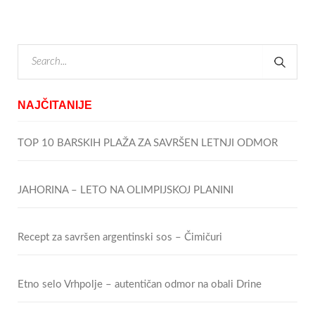
NAJČITANIJE
TOP 10 BARSKIH PLAŽA ZA SAVRŠEN LETNJI ODMOR
JAHORINA – LETO NA OLIMPIJSKOJ PLANINI
Recept za savršen argentinski sos – Čimičuri
Etno selo Vrhpolje – autentičan odmor na obali Drine