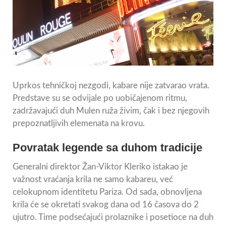
Uprkos tehničkoj nezgodi, kabare nije zatvarao vrata.
Predstave su se odvijale po uobičajenom ritmu,
zadržavajući duh Mulen ruža živim, čak i bez njegovih
prepoznatljivih elemenata na krovu.
Povratak legende sa duhom tradicije
Generalni direktor Žan-Viktor Kleriko istakao je
važnost vraćanja krila ne samo kabareu, već
celokupnom identitetu Pariza. Od sada, obnovljena
krila će se okretati svakog dana od 16 časova do 2
ujutro. Time podsećajući prolaznike i posetioce na duh