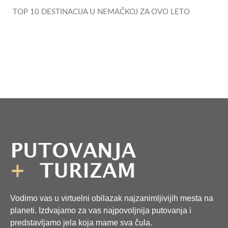
TOP 10 DESTINACIJA U NEMAČKOJ ZA OVO LETO
Vodimo vas u virtuelni obilazak najzanimljivijih mesta na
planeti. Izdvajamo za vas najpovoljnija putovanja i
predstavljamo jela koja mame sva čula.