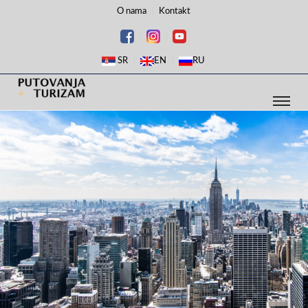
O nama
Kontakt
SR
EN
RU