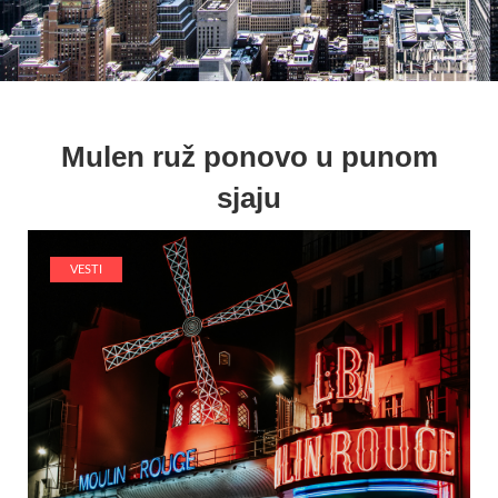
Mulen ruž ponovo u punom
sjaju
VESTI