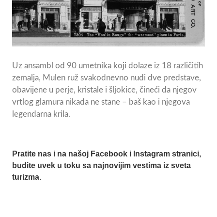
Uz ansambl od 90 umetnika koji dolaze iz 18 različitih
zemalja, Mulen ruž svakodnevno nudi dve predstave,
obavijene u perje, kristale i šljokice, čineći da njegov
vrtlog glamura nikada ne stane – baš kao i njegova
legendarna krila.
Pratite nas i na našoj
Facebook
i
Instagram
stranici,
budite uvek u toku sa najnovijim vestima iz sveta
turizma.