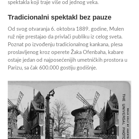
spektakla koji traje više od jednog veka.
Tradicionalni spektakl bez pauze
Od svog otvaranja 6. oktobra 1889. godine, Mulen
ruž nije prestajao da privlači publiku iz celog sveta.
Poznat po izvođenju tradicionalnog kankana, plesa
proslavljenog kroz operete Žaka Ofenbaha, kabare
ostaje jedan od najposećenijih umetničkih prostora u
Parizu, sa čak 600.000 gostiju godišnje.