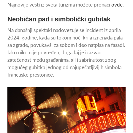
Najnovije vesti iz sveta turizma možete pronaći
ovde
.
Neobičan pad i simbolički gubitak
Na današnji spektakl nadovezuje se incident iz aprila
2024. godine, kada su tokom noći krila iznenada pala
sa zgrade, povukavši za sobom i deo natpisa na fasadi.
Iako niko nije povređen, događaj je izazvao
zatečenost među građanima, ali i zabrinutost zbog
mogućeg gubitka jednog od najupečatljivijih simbola
francuske prestonice.