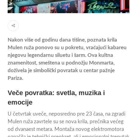
Nakon više od godinu dana tišine, poznata krila
Mulen ruža ponovo su u pokretu, vraćajući kabareu
njegovu legendarnu siluetu i šarm. Ova kultna
znamenitost, smeštena u podnožju Monmarta,
doživela je simbolički povratak u centar pažnje
Pariza.
Veče povratka: svetla, muzika i
emocije
U četvrtak uveče, neposredno pre 23 časa, na zgradi
Mulen ruža zavrtele su se nova krila, prečnika većeg
od dvanaest metara. Montaža novog elektromotora
označila je tehnički preokret, ali i emocionalni trenutak