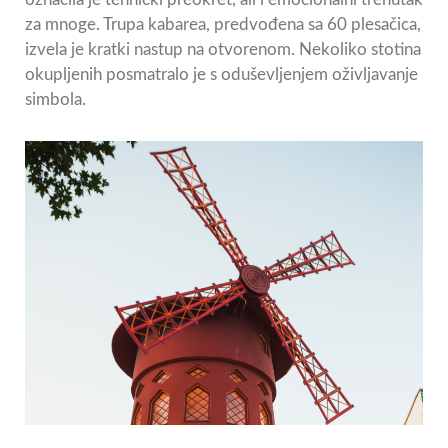
za mnoge. Trupa kabarea, predvođena sa 60 plesačica,
izvela je kratki nastup na otvorenom. Nekoliko stotina
okupljenih posmatralo je s oduševljenjem oživljavanje
simbola.