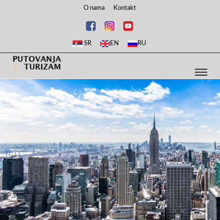
O nama
Kontakt
SR
EN
RU