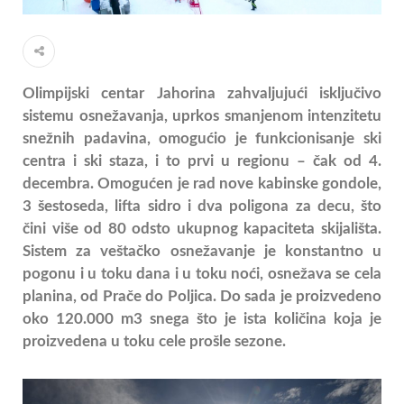
Olimpijski centar Jahorina zahvaljujući isključivo
sistemu osnežavanja, uprkos smanjenom intenzitetu
snežnih padavina, omogućio je funkcionisanje ski
centra i ski staza, i to prvi u regionu – čak od 4.
decembra. Omogućen je rad nove kabinske gondole,
3 šestoseda, lifta sidro i dva poligona za decu, što
čini više od 80 odsto ukupnog kapaciteta skijališta.
Sistem za veštačko osnežavanje je konstantno u
pogonu i u toku dana i u toku noći, osnežava se cela
planina, od Prače do Poljica. Do sada je proizvedeno
oko 120.000 m3 snega što je ista količina koja je
proizvedena u toku cele prošle sezone.