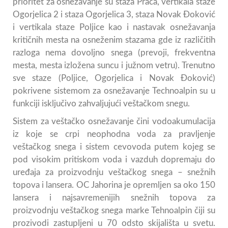
prioritet za osnežavanje su staza Prača, vertikala staze
Ogorjelica 2 i staza Ogorjelica 3, staza Novak Đoković
i vertikala staze Poljice kao i nastavak osnežavanja
kritičnih mesta na osneženim stazama gde iz različitih
razloga nema dovoljno snega (prevoji, frekventna
mesta, mesta izložena suncu i južnom vetru). Trenutno
sve staze (Poljice, Ogorjelica i Novak Đoković)
pokrivene sistemom za osnežavanje Technoalpin su u
funkciji isključivo zahvaljujući veštačkom snegu.
Sistem za veštačko osnežavanje čini vodoakumulacija
iz koje se crpi neophodna voda za pravljenje
veštačkog snega i sistem cevovoda putem kojeg se
pod visokim pritiskom voda i vazduh dopremaju do
uređaja za proizvodnju veštačkog snega – snežnih
topova i lansera. OC Jahorina je opremljen sa oko 150
lansera i najsavremenijih snežnih topova za
proizvodnju veštačkog snega marke Tehnoalpin čiji su
prozivodi zastupljeni u 70 odsto skijališta u svetu.