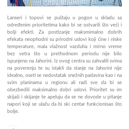
Lanseri i topovi se puštaju u pogon u skladu sa
određenim prioritetima kako bi se ostvarili što veći i
bolji efekti. Za postizanje maksmimalno dobrih
efekata neophodni su prirodni uslovi koji čine i niske
temperature, mala vlažnost vazduha i mirno vreme
bez vetra što u prethodnom periodu nije bilo
ispunjeno na Jahorini. Iz ovog centra su zahvalili svima
na poverenju te su istakli da stanje na Jahorini nije
idealno, oseti se nedostatak snežnih padavina kao i na
svim planinama u regionu ali radi sve da bi se
obezbedili maksimalno dobri uslovi. Prioritet su im
skijaši i skijanje te apeluju da se ne dovode u pitanje
napori koji se ulažu da bi ski centar funkcionisao što
bolje.