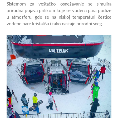
Sistemom za veštačko osnežavanje se simulira
prirodna pojava prilikom koje se vodena para podiže
u atmosferu, gde se na niskoj temperaturi čestice
vodene pare kristališu i tako nastaje prirodni sneg.