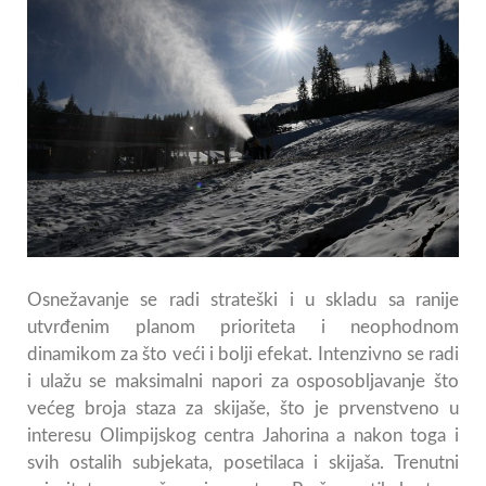
Osnežavanje se radi strateški i u skladu sa ranije
utvrđenim planom prioriteta i neophodnom
dinamikom za što veći i bolji efekat. Intenzivno se radi
i ulažu se maksimalni napori za osposobljavanje što
većeg broja staza za skijaše, što je prvenstveno u
interesu Olimpijskog centra Jahorina a nakon toga i
svih ostalih subjekata, posetilaca i skijaša. Trenutni