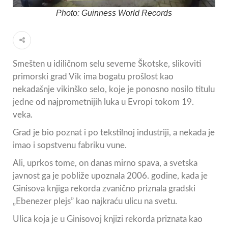
Photo: Guinness World Records
Smešten u idiličnom selu severne Škotske, slikoviti
primorski grad Vik ima bogatu prošlost kao
nekadašnje vikinško selo, koje je ponosno nosilo titulu
jedne od najprometnijih luka u Evropi tokom 19.
veka.
Grad je bio poznat i po tekstilnoj industriji, a nekada je
imao i sopstvenu fabriku vune.
Ali, uprkos tome, on danas mirno spava, a svetska
javnost ga je pobliže upoznala 2006. godine, kada je
Ginisova knjiga rekorda zvanično priznala gradski
„Ebenezer plejs” kao najkraću ulicu na svetu.
Ulica koja je u Ginisovoj knjizi rekorda priznata kao