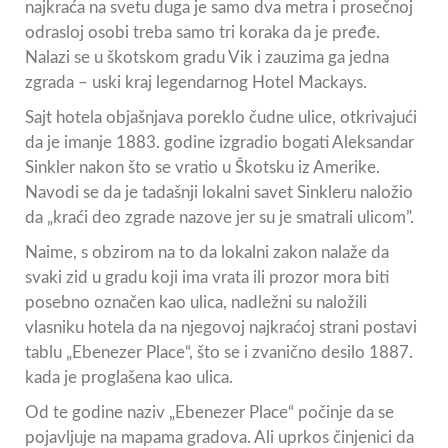
najkraća na svetu duga je samo dva metra i prosečnoj
odrasloj osobi treba samo tri koraka da je pređe.
Nalazi se u škotskom gradu Vik i zauzima ga jedna
zgrada – uski kraj legendarnog Hotel Mackays.
Sajt hotela objašnjava poreklo čudne ulice, otkrivajući
da je imanje 1883. godine izgradio bogati Aleksandar
Sinkler nakon što se vratio u Škotsku iz Amerike.
Navodi se da je tadašnji lokalni savet Sinkleru naložio
da „kraći deo zgrade nazove jer su je smatrali ulicom”.
Naime, s obzirom na to da lokalni zakon nalaže da
svaki zid u gradu koji ima vrata ili prozor mora biti
posebno označen kao ulica, nadležni su naložili
vlasniku hotela da na njegovoj najkraćoj strani postavi
tablu „Ebenezer Place“, što se i zvanično desilo 1887.
kada je proglašena kao ulica.
Od te godine naziv „Ebenezer Place“ počinje da se
pojavljuje na mapama gradova. Ali uprkos činjenici da