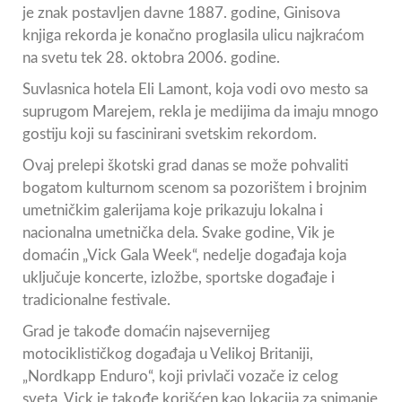
je znak postavljen davne 1887. godine, Ginisova
knjiga rekorda je konačno proglasila ulicu najkraćom
na svetu tek 28. oktobra 2006. godine.
Suvlasnica hotela Eli Lamont, koja vodi ovo mesto sa
suprugom Marejem, rekla je medijima da imaju mnogo
gostiju koji su fascinirani svetskim rekordom.
Ovaj prelepi škotski grad danas se može pohvaliti
bogatom kulturnom scenom sa pozorištem i brojnim
umetničkim galerijama koje prikazuju lokalna i
nacionalna umetnička dela. Svake godine, Vik je
domaćin „Vick Gala Week“, nedelje događaja koja
uključuje koncerte, izložbe, sportske događaje i
tradicionalne festivale.
Grad je takođe domaćin najsevernijeg
motociklističkog događaja u Velikoj Britaniji,
„Nordkapp Enduro“, koji privlači vozače iz celog
sveta. Vick je takođe korišćen kao lokacija za snimanje