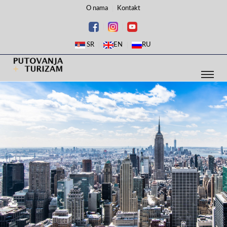
O nama
Kontakt
SR
EN
RU