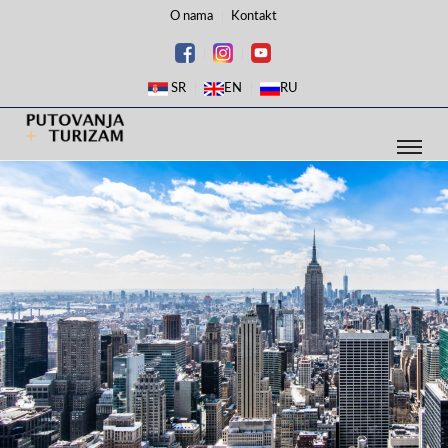
O nama
Kontakt
SR
EN
RU