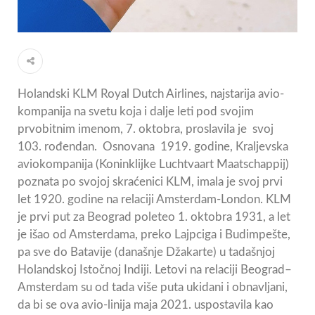
Holandski KLM Royal Dutch Airlines, najstarija avio-
kompanija na svetu koja i dalje leti pod svojim
prvobitnim imenom, 7. oktobra, proslavila je svoj
103. rođendan. Osnovana 1919. godine, Kraljevska
aviokompanija (Koninklijke Luchtvaart Maatschappij)
poznata po svojoj skraćenici KLM, imala je svoj prvi
let 1920. godine na relaciji Amsterdam-London. KLM
je prvi put za Beograd poleteo 1. oktobra 1931, a let
je išao od Amsterdama, preko Lajpciga i Budimpešte,
pa sve do Batavije (današnje Džakarte) u tadašnjoj
Holandskoj Istočnoj Indiji. Letovi na relaciji Beograd–
Amsterdam su od tada više puta ukidani i obnavljani,
da bi se ova avio-linija maja 2021. uspostavila kao