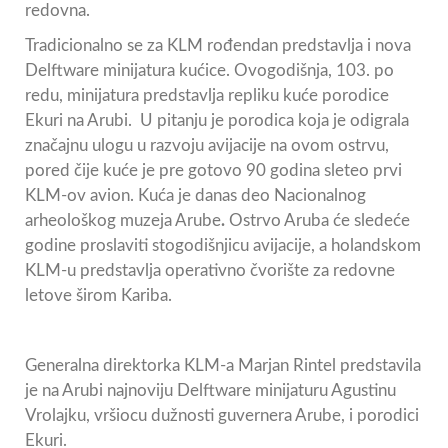
redovna.
Tradicionalno se za KLM rođendan predstavlja i nova
Delftware minijatura kućice. Ovogodišnja, 103. po
redu, minijatura predstavlja repliku kuće porodice
Ekuri na Arubi. U pitanju je porodica koja je odigrala
značajnu ulogu u razvoju avijacije na ovom ostrvu,
pored čije kuće je pre gotovo 90 godina sleteo prvi
KLM-ov avion. Kuća je danas deo Nacionalnog
arheološkog muzeja Arube
.
Ostrvo Aruba će sledeće
godine proslaviti stogodišnjicu avijacije, a holandskom
KLM-u predstavlja operativno čvorište za redovne
letove širom Kariba.
Generalna direktorka KLM-a Marjan Rintel predstavila
je na Arubi najnoviju Delftware minijaturu Agustinu
Vrolajku, vršiocu dužnosti guvernera Arube, i porodici
Ekuri.