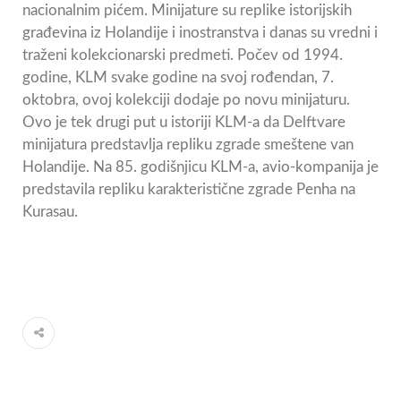
nacionalnim pićem. Minijature su replike istorijskih
građevina iz Holandije i inostranstva i danas su vredni i
traženi kolekcionarski predmeti. Počev od 1994.
godine, KLM svake godine na svoj rođendan, 7.
oktobra, ovoj kolekciji dodaje po novu minijaturu.
Ovo je tek drugi put u istoriji KLM-a da Delftvare
minijatura predstavlja repliku zgrade smeštene van
Holandije. Na 85. godišnjicu KLM-a, avio-kompanija je
predstavila repliku karakteristične zgrade Penha na
Kurasau.