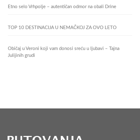
Etno selo Vrhpolje – autentičan odmor na obali Drine
TOP 10 DESTINACIJA U NEMAČKOJ ZA OVO LETO
Običaj u Veroni koji vam donosi sreću u ljubavi – Tajna
Julijinih grudi