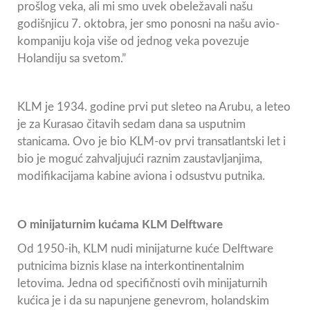
prošlog veka, ali mi smo uvek obeležavali našu
godišnjicu 7. oktobra, jer smo ponosni na našu avio-
kompaniju koja više od jednog veka povezuje
Holandiju sa svetom.”
KLM je 1934. godine prvi put sleteo na Arubu, a leteo
je za Kurasao čitavih sedam dana sa usputnim
stanicama. Ovo je bio KLM-ov prvi transatlantski let i
bio je moguć zahvaljujući raznim zaustavljanjima,
modifikacijama kabine aviona i odsustvu putnika.
O minijaturnim kućama KLM Delftware
Od 1950-ih, KLM nudi minijaturne kuće Delftware
putnicima biznis klase na interkontinentalnim
letovima. Jedna od specifičnosti ovih minijaturnih
kućica je i da su napunjene genevrom, holandskim