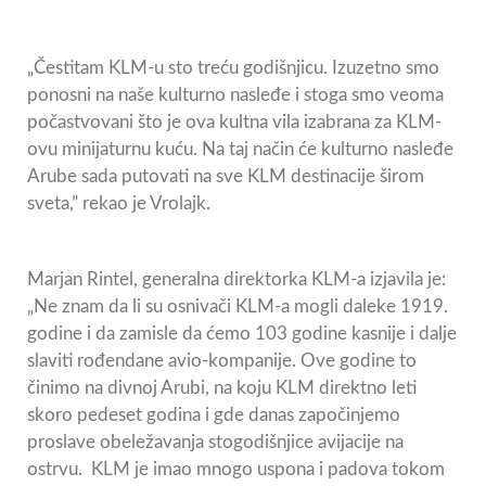
„Čestitam KLM-u sto treću godišnjicu. Izuzetno smo
ponosni na naše kulturno nasleđe i stoga smo veoma
počastvovani što je ova kultna vila izabrana za KLM-
ovu minijaturnu kuću. Na taj način će kulturno nasleđe
Arube sada putovati na sve KLM destinacije širom
sveta,” rekao je Vrolajk.
Marjan Rintel, generalna direktorka KLM-a izjavila je:
„Ne znam da li su osnivači KLM-a mogli daleke 1919.
godine i da zamisle da ćemo 103 godine kasnije i dalje
slaviti rođendane avio-kompanije. Ove godine to
činimo na divnoj Arubi, na koju KLM direktno leti
skoro pedeset godina i gde danas započinjemo
proslave obeležavanja stogodišnjice avijacije na
ostrvu. KLM je imao mnogo uspona i padova tokom