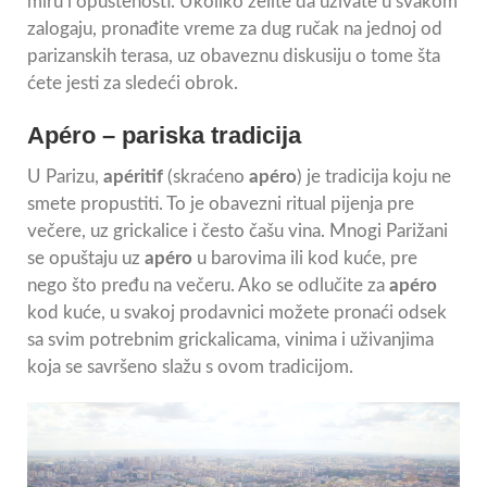
miru i opuštenosti. Ukoliko želite da uživate u svakom
zalogaju, pronađite vreme za dug ručak na jednoj od
parizanskih terasa, uz obaveznu diskusiju o tome šta
ćete jesti za sledeći obrok.
Apéro – pariska tradicija
U Parizu,
apéritif
(skraćeno
apéro
) je tradicija koju ne
smete propustiti. To je obavezni ritual pijenja pre
večere, uz grickalice i često čašu vina. Mnogi Parižani
se opuštaju uz
apéro
u barovima ili kod kuće, pre
nego što pređu na večeru. Ako se odlučite za
apéro
kod kuće, u svakoj prodavnici možete pronaći odsek
sa svim potrebnim grickalicama, vinima i uživanjima
koja se savršeno slažu s ovom tradicijom.