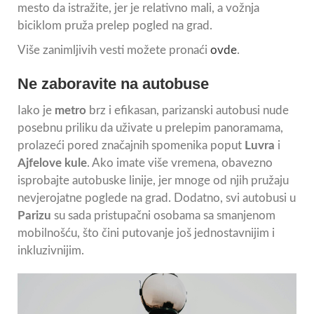
mesto da istražite, jer je relativno mali, a vožnja
biciklom pruža prelep pogled na grad.
Više zanimljivih vesti možete pronaći
ovde
.
Ne zaboravite na autobuse
Iako je
metro
brz i efikasan, parizanski autobusi nude
posebnu priliku da uživate u prelepim panoramama,
prolazeći pored značajnih spomenika poput
Luvra
i
Ajfelove kule
. Ako imate više vremena, obavezno
isprobajte autobuske linije, jer mnoge od njih pružaju
nevjerojatne poglede na grad. Dodatno, svi autobusi u
Parizu
su sada pristupačni osobama sa smanjenom
mobilnošću, što čini putovanje još jednostavnijim i
inkluzivnijim.