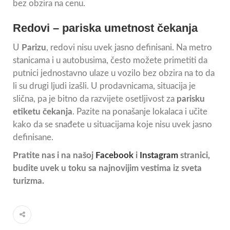
bez obzira na cenu.
Redovi – pariska umetnost čekanja
U
Parizu
, redovi nisu uvek jasno definisani. Na metro
stanicama i u autobusima, često možete primetiti da
putnici jednostavno ulaze u vozilo bez obzira na to da
li su drugi ljudi izašli. U prodavnicama, situacija je
slična, pa je bitno da razvijete osetljivost za
parisku
etiketu čekanja
. Pazite na ponašanje lokalaca i učite
kako da se snađete u situacijama koje nisu uvek jasno
definisane.
Pratite nas i na našoj
Facebook
i
Instagram
stranici,
budite uvek u toku sa najnovijim vestima iz sveta
turizma.