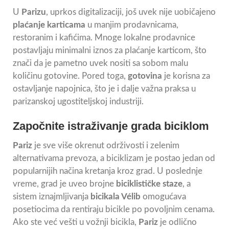
U
Parizu
, uprkos digitalizaciji, još uvek nije uobičajeno
plaćanje karticama
u manjim prodavnicama,
restoranim i kafićima. Mnoge lokalne prodavnice
postavljaju minimalni iznos za plaćanje karticom, što
znači da je pametno uvek nositi sa sobom malu
količinu gotovine. Pored toga,
gotovina
je korisna za
ostavljanje napojnica, što je i dalje važna praksa u
parizanskoj ugostiteljskoj industriji.
Započnite istraživanje grada biciklom
Pariz
je sve više okrenut održivosti i zelenim
alternativama prevoza, a biciklizam je postao jedan od
popularnijih načina kretanja kroz grad. U poslednje
vreme, grad je uveo brojne
biciklističke staze
, a
sistem iznajmljivanja
bicikala Vélib
omogućava
posetiocima da rentiraju bicikle po povoljnim cenama.
Ako ste već vešti u vožnji bicikla,
Pariz
je odlično