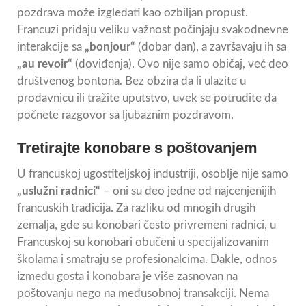
pozdrava može izgledati kao ozbiljan propust.
Francuzi pridaju veliku važnost počinjaju svakodnevne
interakcije sa
„bonjour“
(dobar dan), a završavaju ih sa
„au revoir“
(doviđenja). Ovo nije samo običaj, već deo
društvenog bontona. Bez obzira da li ulazite u
prodavnicu ili tražite uputstvo, uvek se potrudite da
počnete razgovor sa ljubaznim pozdravom.
Tretirajte konobare s poštovanjem
U francuskoj ugostiteljskoj industriji, osoblje nije samo
„uslužni radnici“
– oni su deo jedne od najcenjenijih
francuskih tradicija. Za razliku od mnogih drugih
zemalja, gde su konobari često privremeni radnici, u
Francuskoj su konobari obučeni u specijalizovanim
školama i smatraju se profesionalcima. Dakle, odnos
između gosta i konobara je više zasnovan na
poštovanju nego na međusobnoj transakciji. Nema