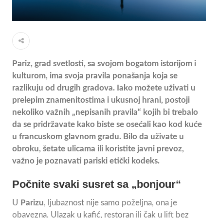
Pariz, grad svetlosti, sa svojom bogatom istorijom i
kulturom, ima svoja pravila ponašanja koja se
razlikuju od drugih gradova. Iako možete uživati u
prelepim znamenitostima i ukusnoj hrani, postoji
nekoliko važnih „nepisanih pravila“ kojih bi trebalo
da se pridržavate kako biste se osećali kao kod kuće
u francuskom glavnom gradu. Bilo da uživate u
obroku, šetate ulicama ili koristite javni prevoz,
važno je poznavati pariski etički kodeks.
Počnite svaki susret sa „bonjour“
U
Parizu
, ljubaznost nije samo poželjna, ona je
obavezna. Ulazak u kafić, restoran ili čak u lift bez