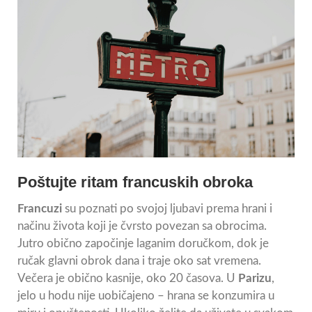
Poštujte ritam francuskih obroka
Francuzi
su poznati po svojoj ljubavi prema hrani i
načinu života koji je čvrsto povezan sa obrocima.
Jutro obično započinje laganim doručkom, dok je
ručak glavni obrok dana i traje oko sat vremena.
Večera je obično kasnije, oko 20 časova. U
Parizu
,
jelo u hodu nije uobičajeno – hrana se konzumira u