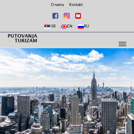
O nama
Kontakt
SR
EN
RU