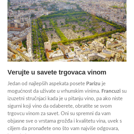
Verujte u savete trgovaca vinom
Jedan od najlepših aspekata posete
Parizu
je
mogućnost da uživate u vrhunskim vinima.
Francuzi
su
izuzetni stručnjaci kada je u pitanju vino, pa ako niste
sigurni koji vino da odaberete, obratite se svom
trgovcu vinom za savet. Oni su spremni da vam
objasne sve o vrstama grožđa i kvalitetu vina, uvek s
ciljem da pronađete ono što vam najviše odgovara,