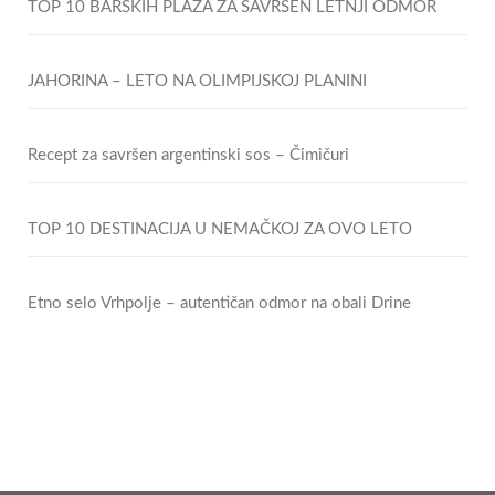
TOP 10 BARSKIH PLAŽA ZA SAVRŠEN LETNJI ODMOR
JAHORINA – LETO NA OLIMPIJSKOJ PLANINI
Recept za savršen argentinski sos – Čimičuri
TOP 10 DESTINACIJA U NEMAČKOJ ZA OVO LETO
Etno selo Vrhpolje – autentičan odmor na obali Drine