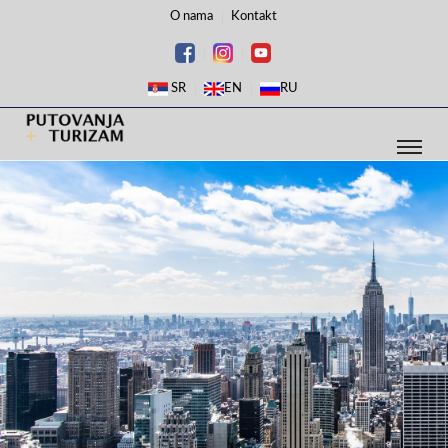
O nama
Kontakt
SR
EN
RU