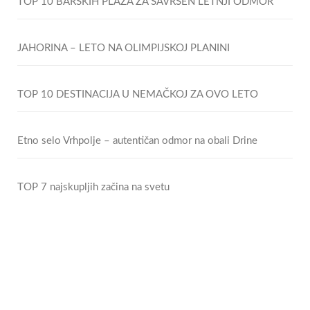
TOP 10 BARSKIH PLAŽA ZA SAVRŠEN LETNJI ODMOR
JAHORINA – LETO NA OLIMPIJSKOJ PLANINI
TOP 10 DESTINACIJA U NEMAČKOJ ZA OVO LETO
Etno selo Vrhpolje – autentičan odmor na obali Drine
TOP 7 najskupljih začina na svetu