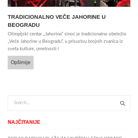
TRADICIONALNO VEČE JAHORINE U
BEOGRADU
Olimpijski centar „Jahorina“ sinoć je tradicionalno obeležio
„Veče Jahorine u Beogradu“, u prisustvu brojnih zvanica iz
sveta kulture, umetnosti i
Opširnije
NAJČITANIJE