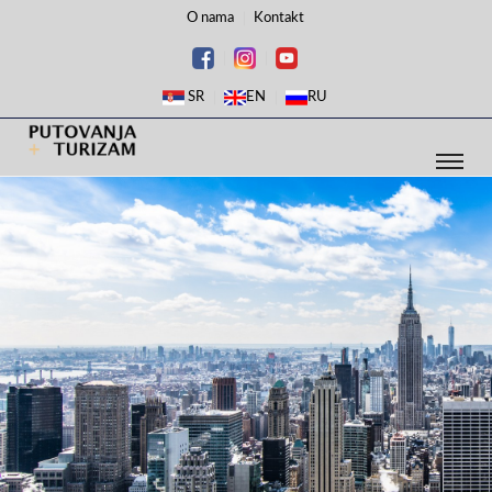
O nama
Kontakt
SR
EN
RU