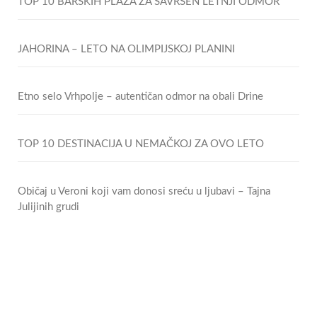
TOP 10 BARSKIH PLAŽA ZA SAVRŠEN LETNJI ODMOR
JAHORINA – LETO NA OLIMPIJSKOJ PLANINI
Etno selo Vrhpolje – autentičan odmor na obali Drine
TOP 10 DESTINACIJA U NEMAČKOJ ZA OVO LETO
Običaj u Veroni koji vam donosi sreću u ljubavi – Tajna
Julijinih grudi