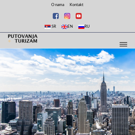
O nama
Kontakt
SR
EN
RU