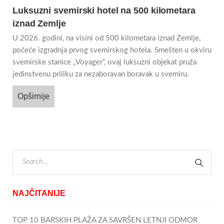
Luksuzni svemirski hotel na 500 kilometara
iznad Zemlje
U 2026. godini, na visini od 500 kilometara iznad Zemlje,
počeće izgradnja prvog svemirskog hotela. Smešten u okviru
svemirske stanice „Voyager“, ovaj luksuzni objekat pruža
jedinstvenu priliku za nezaboravan boravak u svemiru.
Opširnije
NAJČITANIJE
TOP 10 BARSKIH PLAŽA ZA SAVRŠEN LETNJI ODMOR