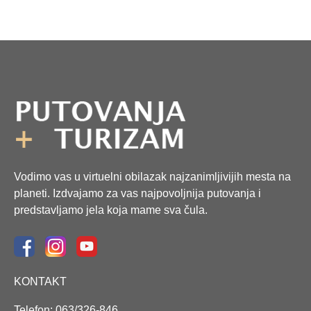
Vodimo vas u virtuelni obilazak najzanimljivijih mesta na
planeti. Izdvajamo za vas najpovoljnija putovanja i
predstavljamo jela koja mame sva čula.
KONTAKT
Telefon: 063/326-846