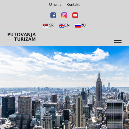
O nama
Kontakt
SR
EN
RU