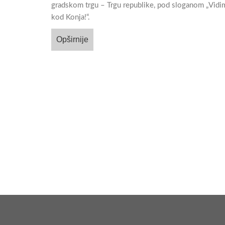
gradskom trgu – Trgu republike, pod sloganom „Vidi
kod Konja!“.
Opširnije