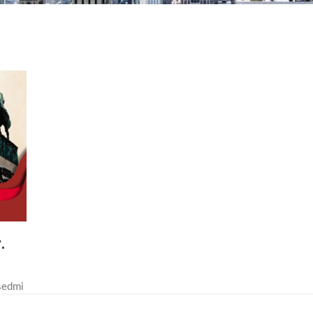
.
sedmi