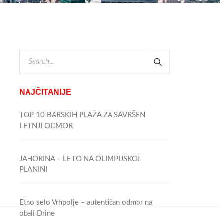
NAJČITANIJE
TOP 10 BARSKIH PLAŽA ZA SAVRŠEN
LETNJI ODMOR
JAHORINA – LETO NA OLIMPIJSKOJ
PLANINI
Etno selo Vrhpolje – autentičan odmor na
obali Drine