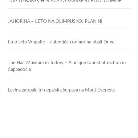
TOP 10 BARSKIH PLAŽA ZA SAVRŠEN LETNJI ODMOR
JAHORINA – LETO NA OLIMPIJSKOJ PLANINI
Etno selo Vrhpolje – autentičan odmor na obali Drine
The Hair Museum in Turkey – A unique tourist attraction in
Cappadocia
Lavina zatrpala tri nepalska šerpasa na Mont Everestu