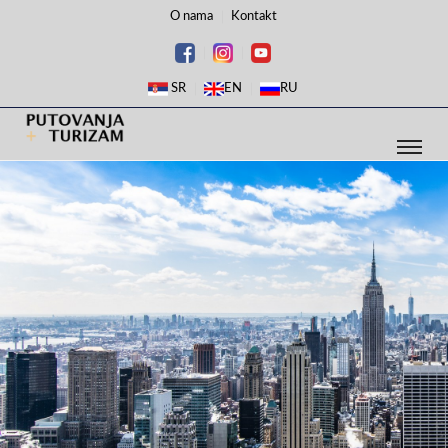
O nama
Kontakt
SR
EN
RU