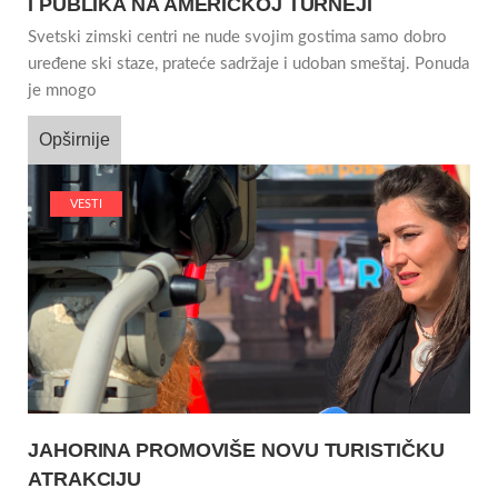
I PUBLIKA NA AMERIČKOJ TURNEJI
Svetski zimski centri ne nude svojim gostima samo dobro
uređene ski staze, prateće sadržaje i udoban smeštaj. Ponuda
je mnogo
Opširnije
VESTI
JAHORINA PROMOVIŠE NOVU TURISTIČKU
ATRAKCIJU