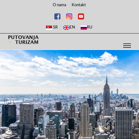
O nama
Kontakt
SR
EN
RU