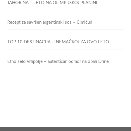
JAHORINA – LETO NA OLIMPIJSKOJ PLANINI
Recept za savršen argentinski sos – Čimičuri
TOP 10 DESTINACIJA U NEMAČKOJ ZA OVO LETO
Etno selo Vrhpolje – autentičan odmor na obali Drine