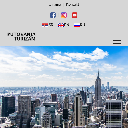
O nama
Kontakt
SR
EN
RU