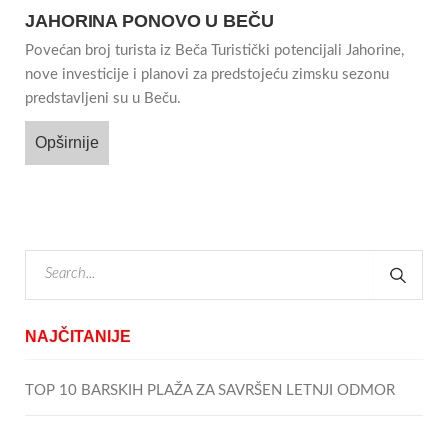
JAHORINA PONOVO U BEČU
Povećan broj turista iz Beča Turistički potencijali Jahorine,
nove investicije i planovi za predstojeću zimsku sezonu
predstavljeni su u Beču.
Opširnije
NAJČITANIJE
TOP 10 BARSKIH PLAŽA ZA SAVRŠEN LETNJI ODMOR