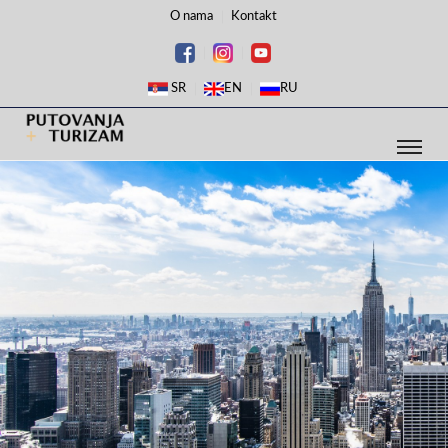
O nama
Kontakt
SR
EN
RU