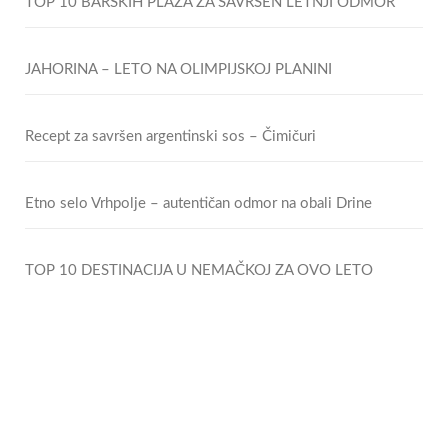
TOP 10 BARSKIH PLAŽA ZA SAVRŠEN LETNJI ODMOR
JAHORINA – LETO NA OLIMPIJSKOJ PLANINI
Recept za savršen argentinski sos – Čimičuri
Etno selo Vrhpolje – autentičan odmor na obali Drine
TOP 10 DESTINACIJA U NEMAČKOJ ZA OVO LETO