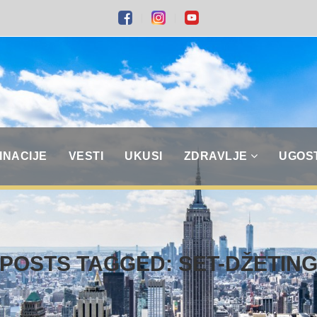
INACIJE
VESTI
UKUSI
ZDRAVLJE
UGOS
POSTS TAGGED: SET-DŽETIN