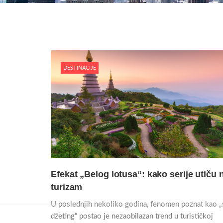
DESTINACIJE
Efekat „Belog lotusa“: kako serije utiču 
turizam
U poslednjih nekoliko godina, fenomen poznat kao „
džeting“ postao je nezaobilazan trend u turističkoj