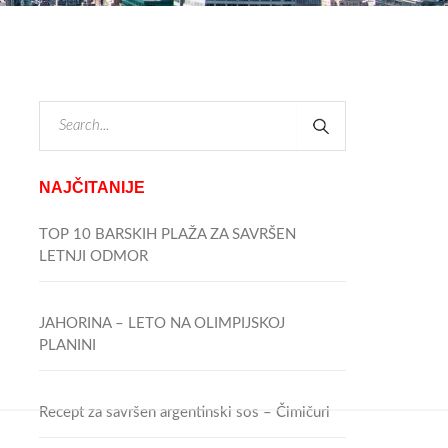
NAJČITANIJE
TOP 10 BARSKIH PLAŽA ZA SAVRŠEN
LETNJI ODMOR
JAHORINA – LETO NA OLIMPIJSKOJ
PLANINI
Recept za savršen argentinski sos – Čimičuri