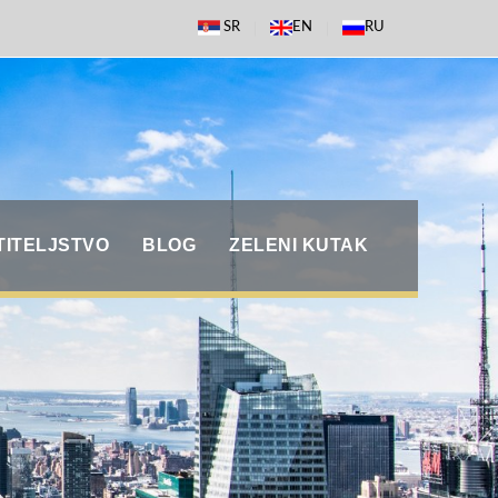
SR
EN
RU
TITELJSTVO
BLOG
ZELENI KUTAK
G