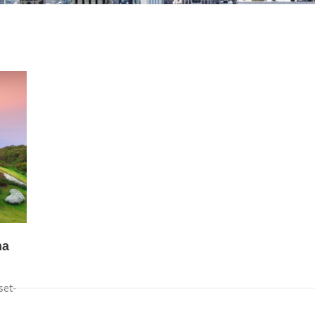
na
set-