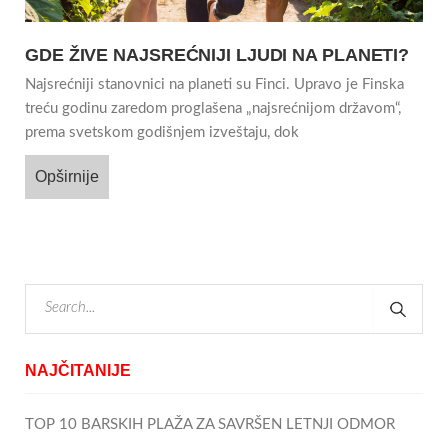
GDE ŽIVE NAJSREĆNIJI LJUDI NA PLANETI?
Najsrećniji stanovnici na planeti su Finci. Upravo je Finska
treću godinu zaredom proglašena „najsrećnijom državom“,
prema svetskom godišnjem izveštaju, dok
Opširnije
NAJČITANIJE
TOP 10 BARSKIH PLAŽA ZA SAVRŠEN LETNJI ODMOR