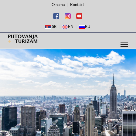
O nama
Kontakt
SR
EN
RU