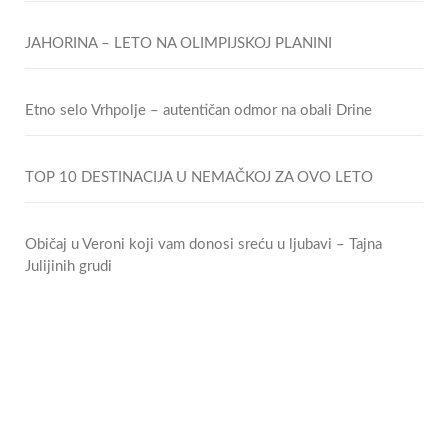
JAHORINA – LETO NA OLIMPIJSKOJ PLANINI
Etno selo Vrhpolje – autentičan odmor na obali Drine
TOP 10 DESTINACIJA U NEMAČKOJ ZA OVO LETO
Običaj u Veroni koji vam donosi sreću u ljubavi – Tajna
Julijinih grudi