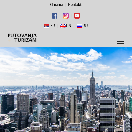
O nama
Kontakt
SR
EN
RU