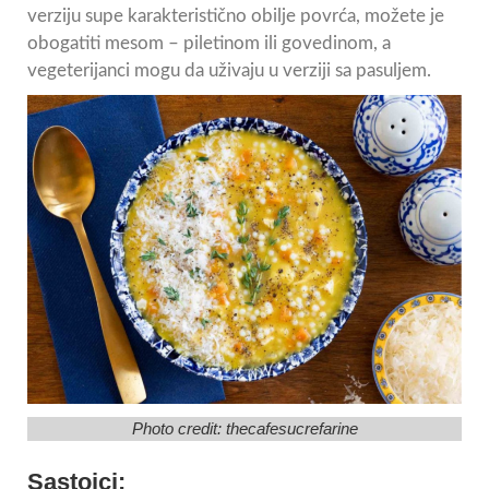
verziju supe karakteristično obilje povrća, možete je
obogatiti mesom – piletinom ili govedinom, a
vegeterijanci mogu da uživaju u verziji sa pasuljem.
Photo credit:
thecafesucrefarine
Sastojci: