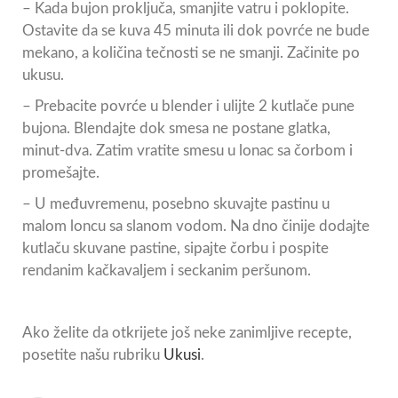
– Kada bujon proključa, smanjite vatru i poklopite.
Ostavite da se kuva 45 minuta ili dok povrće ne bude
mekano, a količina tečnosti se ne smanji. Začinite po
ukusu.
– Prebacite povrće u blender i ulijte 2 kutlače pune
bujona. Blendajte dok smesa ne postane glatka,
minut-dva. Zatim vratite smesu u lonac sa čorbom i
promešajte.
– U međuvremenu, posebno skuvajte pastinu u
malom loncu sa slanom vodom. Na dno činije dodajte
kutlaču skuvane pastine, sipajte čorbu i pospite
rendanim kačkavaljem i seckanim peršunom.
Ako želite da otkrijete još neke zanimljive recepte,
posetite našu rubriku
Ukusi
.