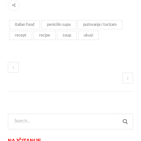
italian food
penicilin supa
putovanja i turizam
recept
recipe
soup
ukusi
NAJČITANIJE