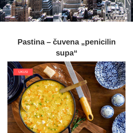
Pastina – čuvena „penicilin
supa“
UKUSI