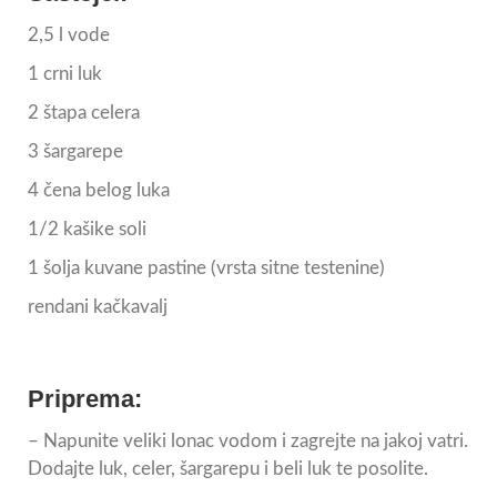
2,5 l vode
1 crni luk
2 štapa celera
3 šargarepe
4 čena belog luka
1/2 kašike soli
1 šolja kuvane pastine (vrsta sitne testenine)
rendani kačkavalj
Priprema:
– Napunite veliki lonac vodom i zagrejte na jakoj vatri.
Dodajte luk, celer, šargarepu i beli luk te posolite.