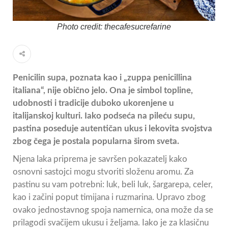
Photo credit: thecafesucrefarine
Penicilin supa, poznata kao i „zuppa penicillina
italiana“, nije obično jelo. Ona je simbol topline,
udobnosti i tradicije duboko ukorenjene u
italijanskoj kulturi. Iako podseća na pileću supu,
pastina poseduje autentičan ukus i lekovita svojstva
zbog čega je postala popularna širom sveta.
Njena laka priprema je savršen pokazatelj kako
osnovni sastojci mogu stvoriti složenu aromu. Za
pastinu su vam potrebni: luk, beli luk, šargarepa, celer,
kao i začini poput timijana i ruzmarina. Upravo zbog
ovako jednostavnog spoja namernica, ona može da se
prilagodi svačijem ukusu i željama. Iako je za klasičnu