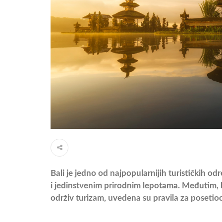
Bali je jedno od najpopularnijih turističkih o
i jedinstvenim prirodnim lepotama. Međutim, k
održiv turizam, uvedena su pravila za posetio