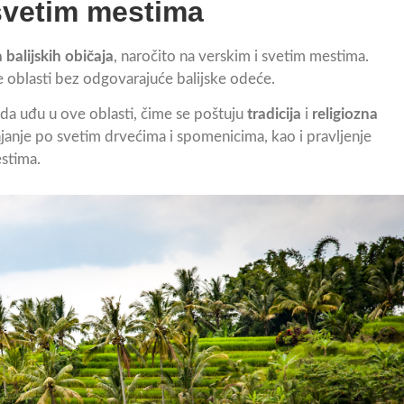
svetim mestima
 balijskih običaja
, naročito na verskim i svetim mestima.
te oblasti bez odgovarajuće balijske odeće.
da uđu u ove oblasti, čime se poštuju
tradicija
i
religiozna
njanje po svetim drvećima i spomenicima, kao i pravljenje
estima.