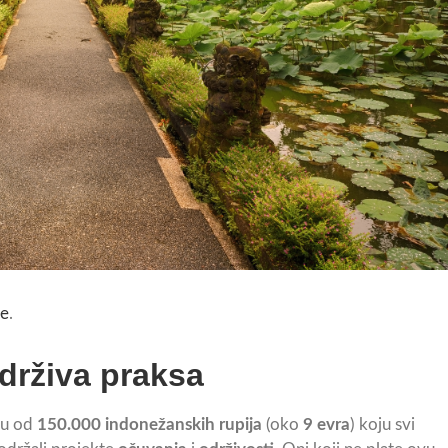
e
.
održiva praksa
su od
150.000 indonežanskih rupija
(oko
9 evra
) koju svi