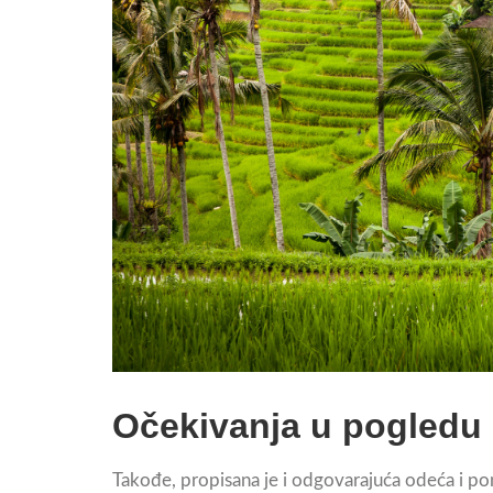
Očekivanja u pogledu
Takođe, propisana je i odgovarajuća odeća i po