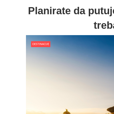
Planirate da putuj
treb
DESTINACIJE