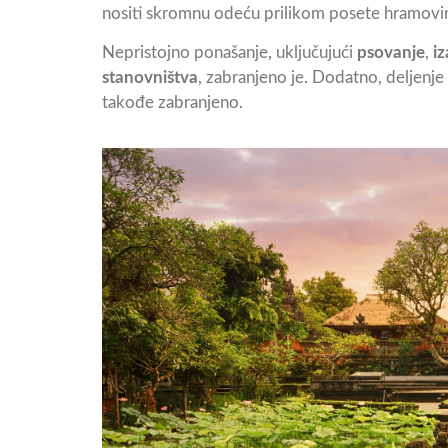
nositi skromnu odeću prilikom posete hramovi
Nepristojno ponašanje, uključujući
psovanje
,
iz
stanovništva
, zabranjeno je. Dodatno, deljenj
takođe zabranjeno.