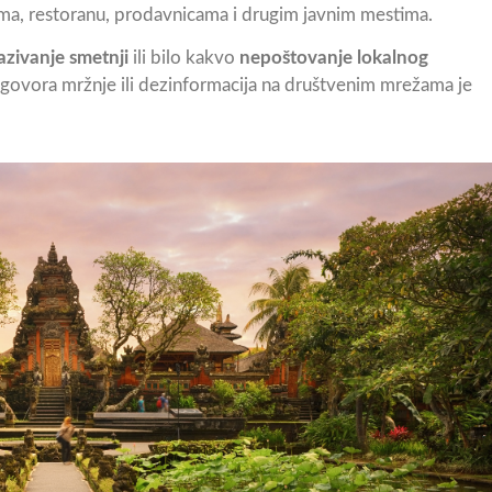
ma, restoranu, prodavnicama i drugim javnim mestima.
azivanje smetnji
ili bilo kakvo
nepoštovanje lokalnog
e govora mržnje ili dezinformacija na društvenim mrežama je