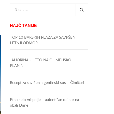
NAJČITANIJE
TOP 10 BARSKIH PLAŽA ZA SAVRŠEN
LETNJI ODMOR
JAHORINA – LETO NA OLIMPIJSKOJ
PLANINI
Recept za savršen argentinski sos – Čimičuri
Etno selo Vrhpolje – autentičan odmor na
obali Drine