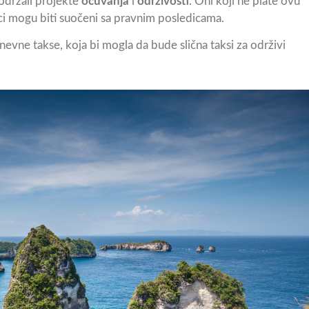
održali projekte
očuvanja
i
održivosti
. Oni koji ne plate ovu
oci mogu biti suočeni sa pravnim posledicama.
vne takse, koja bi mogla da bude slična taksi za održivi