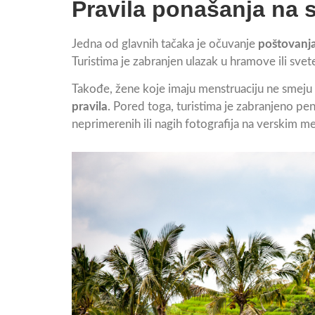
Pravila ponašanja na 
Jedna od glavnih tačaka je očuvanje
poštovanja
Turistima je zabranjen ulazak u hramove ili sve
Takođe, žene koje imaju menstruaciju ne smeju 
pravila
. Pored toga, turistima je zabranjeno pe
neprimerenih ili nagih fotografija na verskim m