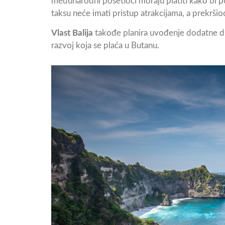
međunarodni posetioci moraju platiti kako bi p
taksu neće imati pristup atrakcijama, a prekrši
Vlast Balija
takođe planira uvođenje dodatne dne
razvoj koja se plaća u Butanu.