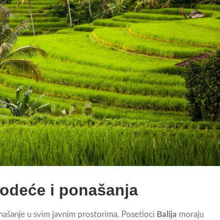
 odeće i ponašanja
našanje u svim javnim prostorima. Posetioci
Balija
moraju