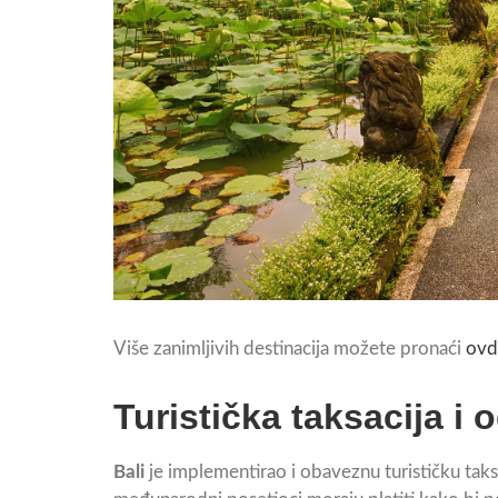
Više zanimljivih destinacija možete pronaći
ovd
Turistička taksacija i 
Bali
je implementirao i obaveznu turističku tak