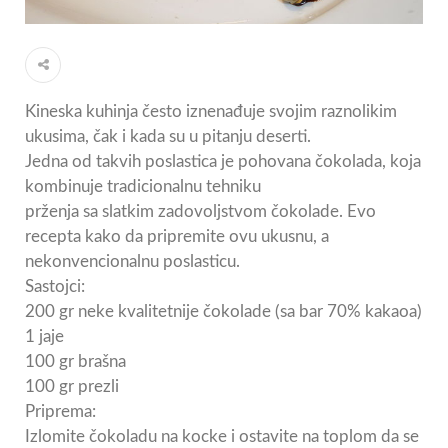
Kineska kuhinja često iznenađuje svojim raznolikim
ukusima, čak i kada su u pitanju deserti.
Jedna od takvih poslastica je pohovana čokolada, koja
kombinuje tradicionalnu tehniku
prženja sa slatkim zadovoljstvom čokolade. Evo
recepta kako da pripremite ovu ukusnu, a
nekonvencionalnu poslasticu.
Sastojci:
200 gr neke kvalitetnije čokolade (sa bar 70% kakaoa)
1 jaje
100 gr brašna
100 gr prezli
Priprema:
Izlomite čokoladu na kocke i ostavite na toplom da se