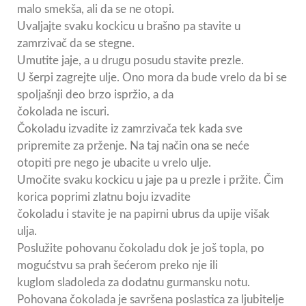
malo smekša, ali da se ne otopi.
Uvaljajte svaku kockicu u brašno pa stavite u
zamrzivač da se stegne.
Umutite jaje, a u drugu posudu stavite prezle.
U šerpi zagrejte ulje. Ono mora da bude vrelo da bi se
spoljašnji deo brzo ispržio, a da
čokolada ne iscuri.
Čokoladu izvadite iz zamrzivača tek kada sve
pripremite za prženje. Na taj način ona se neće
otopiti pre nego je ubacite u vrelo ulje.
Umočite svaku kockicu u jaje pa u prezle i pržite. Čim
korica poprimi zlatnu boju izvadite
čokoladu i stavite je na papirni ubrus da upije višak
ulja.
Poslužite pohovanu čokoladu dok je još topla, po
mogućstvu sa prah šećerom preko nje ili
kuglom sladoleda za dodatnu gurmansku notu.
Pohovana čokolada je savršena poslastica za ljubitelje