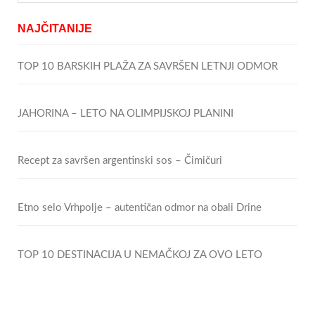
NAJČITANIJE
TOP 10 BARSKIH PLAŽA ZA SAVRŠEN LETNJI ODMOR
JAHORINA – LETO NA OLIMPIJSKOJ PLANINI
Recept za savršen argentinski sos – Čimičuri
Etno selo Vrhpolje – autentičan odmor na obali Drine
TOP 10 DESTINACIJA U NEMAČKOJ ZA OVO LETO