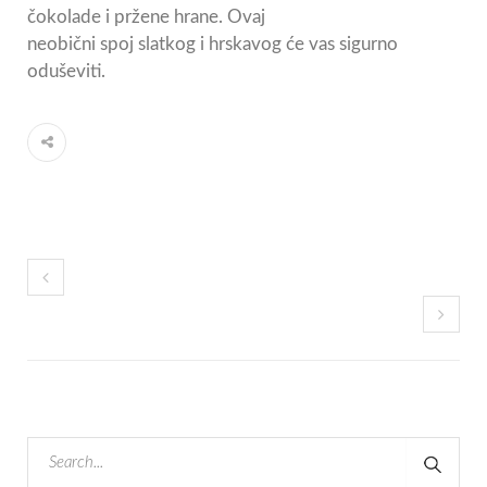
čokolade i pržene hrane. Ovaj
neobični spoj slatkog i hrskavog će vas sigurno
oduševiti.