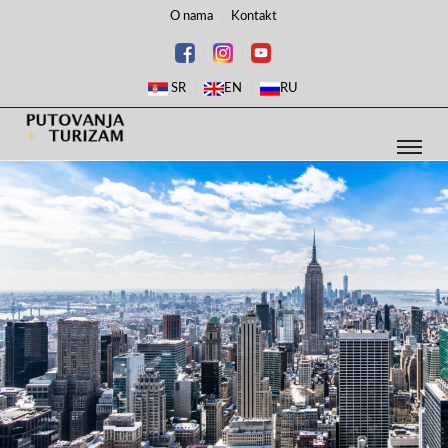
O nama
Kontakt
SR
EN
RU