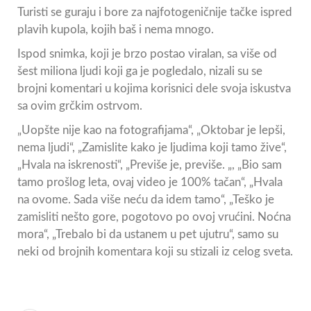
Turisti se guraju i bore za najfotogeničnije tačke ispred
plavih kupola, kojih baš i nema mnogo.
Ispod snimka, koji je brzo postao viralan, sa više od
šest miliona ljudi koji ga je pogledalo, nizali su se
brojni komentari u kojima korisnici dele svoja iskustva
sa ovim grčkim ostrvom.
„Uopšte nije kao na fotografijama“, „Oktobar je lepši,
nema ljudi“, „Zamislite kako je ljudima koji tamo žive“,
„Hvala na iskrenosti“, „Previše je, previše. „, „Bio sam
tamo prošlog leta, ovaj video je 100% tačan“, „Hvala
na ovome. Sada više neću da idem tamo“, „Teško je
zamisliti nešto gore, pogotovo po ovoj vrućini. Noćna
mora“, „Trebalo bi da ustanem u pet ujutru“, samo su
neki od brojnih komentara koji su stizali iz celog sveta.