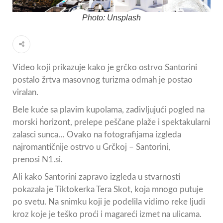
Photo: Unsplash
Video koji prikazuje kako je grčko ostrvo Santorini
postalo žrtva masovnog turizma odmah je postao
viralan.
Bele kuće sa plavim kupolama, zadivljujući pogled na
morski horizont, prelepe peščane plaže i spektakularni
zalasci sunca… Ovako na fotografijama izgleda
najromantičnije ostrvo u Grčkoj – Santorini,
prenosi N1.si.
Ali kako Santorini zapravo izgleda u stvarnosti
pokazala je Tiktokerka Tera Skot, koja mnogo putuje
po svetu. Na snimku koji je podelila vidimo reke ljudi
kroz koje je teško proći i magareći izmet na ulicama.