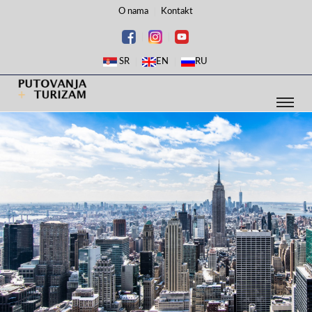
O nama
Kontakt
SR
EN
RU