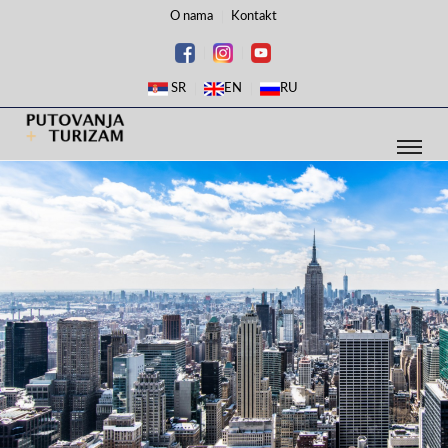
O nama
Kontakt
SR
EN
RU