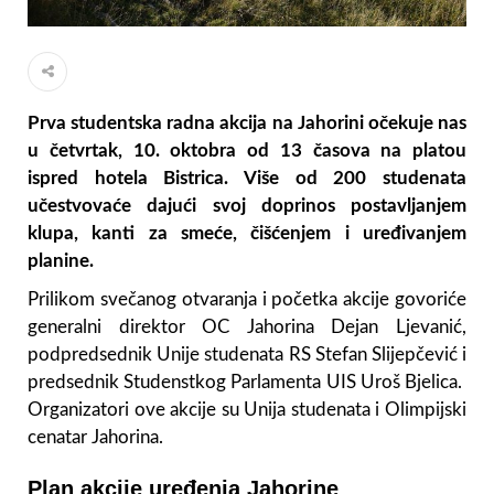
Prva studentska radna akcija na Jahorini očekuje nas
u četvrtak, 10. oktobra od 13 časova na platou
ispred hotela Bistrica. Više od 200 studenata
učestvovaće dajući svoj doprinos postavljanjem
klupa, kanti za smeće, čišćenjem i uređivanjem
planine.
Prilikom svečanog otvaranja i početka akcije govoriće
generalni direktor OC Jahorina Dejan Ljevanić,
podpredsednik Unije studenata RS Stefan Slijepčević i
predsednik Studenstkog Parlamenta UIS Uroš Bjelica.
Organizatori ove akcije su Unija studenata i
Olimpijski
cenatar Jahorina.
Plan akcije uređenja Jahorine