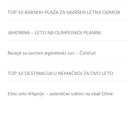
TOP 10 BARSKIH PLAŽA ZA SAVRŠEN LETNJI ODMOR
JAHORINA – LETO NA OLIMPIJSKOJ PLANINI
Recept za savršen argentinski sos – Čimičuri
TOP 10 DESTINACIJA U NEMAČKOJ ZA OVO LETO
Etno selo Vrhpolje – autentičan odmor na obali Drine