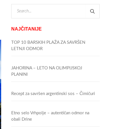
NAJČITANIJE
TOP 10 BARSKIH PLAŽA ZA SAVRŠEN
LETNJI ODMOR
JAHORINA – LETO NA OLIMPIJSKOJ
PLANINI
Recept za savršen argentinski sos – Čimičuri
Etno selo Vrhpolje – autentičan odmor na
obali Drine