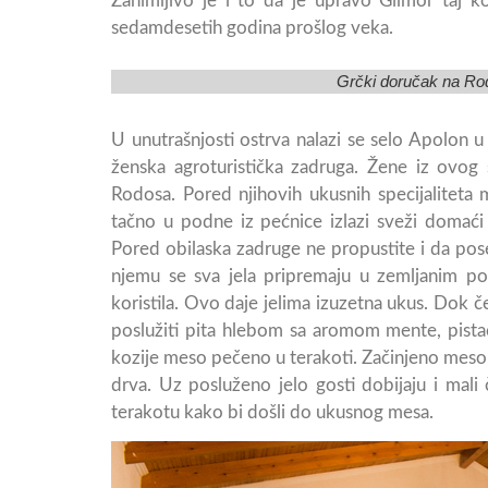
Zanimljivo je i to da je upravo Gilmor taj k
sedamdesetih godina prošlog veka.
Grčki doručak na Rod
U unutrašnjosti ostrva nalazi se selo Apolon 
ženska agroturistička zadruga. Žene iz ovog 
Rodosa. Pored njihovih ukusnih specijalitet
tačno u podne iz pećnice izlazi sveži domać
Pored obilaska zadruge ne propustite i da pose
njemu se sva jela pripremaju u zemljanim po
koristila. Ovo daje jelima izuzetna ukus. Dok č
poslužiti pita hlebom sa aromom mente, pistaća 
kozije meso pečeno u terakoti. Začinjeno meso 
drva. Uz posluženo jelo gosti dobijaju i mali
terakotu kako bi došli do ukusnog mesa.