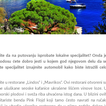
ite da na putovanju isprobate lokalne specijalitet? Onda j
Rodosu ćete dobro jesti u kojem god njegovom delu da s
ite specijalitet iznajmite automobil kako biste istražili cel
te u restorane „Lindos“ i „Mavrikos“. Ovi restorani otvoreni s
ne ušuškane seoske kafanice ukrašene lišćem vinove loze. 
, morski plodovi i sveža riba uhvaćena istog dana. U blizini ovi
itariste benda Pink Flojd koji tamo često navrati na ručak