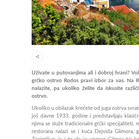
Uživate u putovanjima ali i dobroj hrani? Vol
grčko ostrvo Rodos pravi izbor za vas. Na 
nalazite, pa ukoliko želite da iskusite različ
ostrvo.
Ukoliko u obilazak krećete od juga ostrva svrati
još davne 1933. godine i predstavljaju klasič
njima se služe tradicionalni grčki specijaliteti
restorana nalazi se i kuća Dejvida Glimora, g