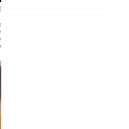
g
e
m
a