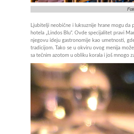
Fot
Ljubitelji neobične i luksuznije hrane mogu da 
hotela „Lindos Blu“. Ovde specijalitet pravi Man
njegovu ideju gastronomije kao umetnosti, gde
tradicijom. Tako se u okviru ovog menija može
sa tečnim azotom u obliku korala i još mnogo zan