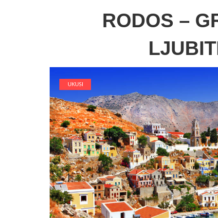
RODOS – G
LJUBI
UKUSI