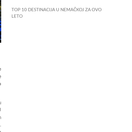
TOP 10 DESTINACIJA U NEMAČKOJ ZA OVO
LETO
e
e
o
u
U
h
.