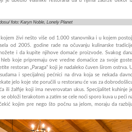
oji je ubedio vlasnike restorana da u njima zadrže dekor i
osu/ foto: Karyn Noble, Lonely Planet
u kojem živi nešto više od 1.000 stanovnika i u kojem postoj
sela od 2005. godine rade na očuvanju kulinarske tradicij
a možete i da kupite njihove domaće proizvode. Svakog dan
i hleb koje pripremaju ove vredne domaćice za svoje goste
tite restoran „Paraga“ koji je nadaleko čuven širom ostrva. 
sudama i specijalnoj pećnici na drva koja se nekada davn
ekate jelo koje ste poručili u restoranu će vas za dobrodošlic
ili žalfije koji ima neverovatan ukus. Specijalitet kuhinje j
se obloži terakotom a zatim se cele noći sporo kuva u peći n
 čekić kojim pre nego što počnu sa jelom, moraju da razbij