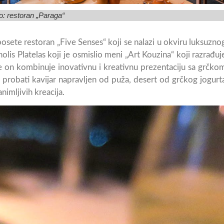
o: restoran „Paraga“
posete restoran „Five Senses“ koji se nalazi u okviru luksuzno
olis Platelas koji je osmislio meni „Art Kouzina“ koji razrađuj
 on kombinuje inovativnu i kreativnu prezentaciju sa grčko
 probati kavijar napravljen od puža, desert od grčkog jogurt
imljivih kreacija.