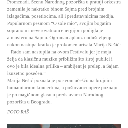
Promenadi. Scenu Narodnog pozorišta u pratnji orkestra
zamenila je nakratko binom Sajma pred brojnim
izlagačima, posetiocima, ali i predstavnicima medija.
Popularnom pesmom “O sole mio”, svojim bogatim
sopranom i neverovatnom energijom podigla je
atmosferu na Sajmu. Ogroman aplauz i oduševljenje
nakon nastupa kratko je prokomentarisala Marija Nešić:
– Rado sam nastupila na ovom Festivalu jer je moja
želja da klasičnu muziku približim što široj publici i
ovo je bila idealna prilika – ambijent je prelep, a Sajam
izuzetno posećen.”
Marija Nešić poznata je po svom učešću na brojnim
humanitarnim koncertima, a poštovaoci opere poznaju
je po magičnom glasu u predstavama Narodnog
pozorišta u Beogradu.
FOTO RAŠ