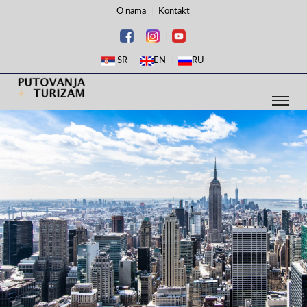
O nama
Kontakt
SR
EN
RU