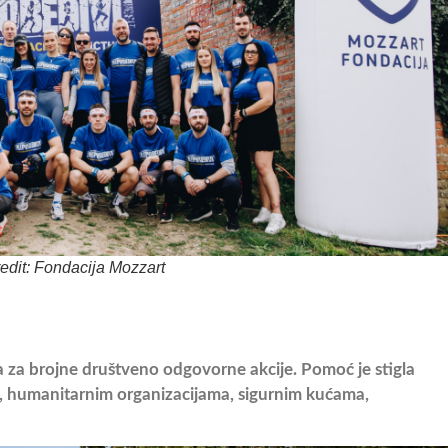
edit: Fondacija Mozzart
a za brojne društveno odgovorne akcije. Pomoć je stigla
, humanitarnim organizacijama, sigurnim kućama,