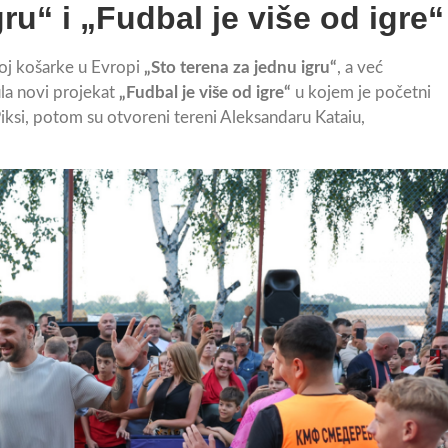
ru“ i „Fudbal je više od igre“
voj košarke u Evropi
„Sto terena za jednu igru“
, a već
la novi projekat
„Fudbal je više od igre“
u kojem je početni
iksi, potom su otvoreni tereni Aleksandaru Kataiu,