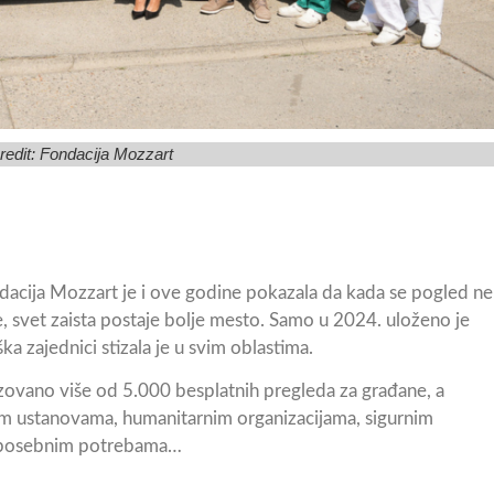
redit:
Fondacija Mozzart
ndacija Mozzart je i ove godine pokazala da kada se pogled ne
, svet zaista postaje bolje mesto. Samo u 2024. uloženo je
a zajednici stizala je u svim oblastima.
izovano više od 5.000 besplatnih pregleda za građane, a
nim ustanovama, humanitarnim organizacijama, sigurnim
a posebnim potrebama…