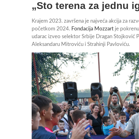
„Sto terena za jednu ig
Krajem 2023. završena je najveća akcija za raz
početkom 2024.
Fondacija Mozzart
je pokrenu
udarac izveo selektor Srbije Dragan Stojković P
Aleksandaru Mitroviću i Strahinji Pavloviću.