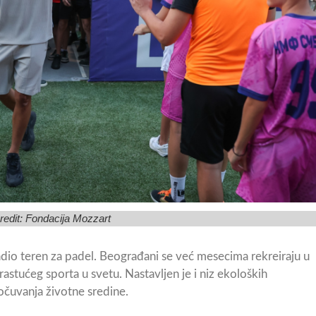
redit:
Fondacija Mozzart
adio teren za padel. Beograđani se već mesecima rekreiraju u
stućeg sporta u svetu. Nastavljen je i niz ekoloških
očuvanja životne sredine.