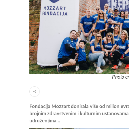
Photo cr
Fondacija Mozzart donirala više od milion evr
brojnim zdravstvenim i kulturnim ustanovama
udruženjima…