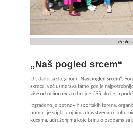
Photo c
„Naš pogled srcem“
U skladu sa sloganom
„Naš pogled srcem“
, Fo
skreće, već usmerava tamo gde je najpotrebnije
više od
milion evra
u brojne CSR akcije, a podršk
Izgrađeno je pet novih sportskih terena, organ
pomoć je stigla brojnim zdravstvenim i kultur
kućama, udruženjima koje brinu o osobama s