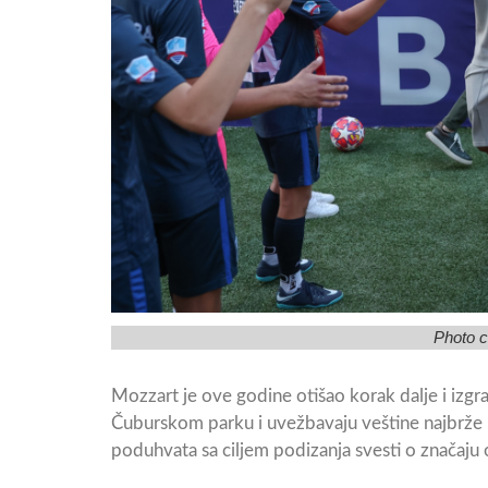
Photo c
Mozzart je ove godine otišao korak dalje i izgr
Čuburskom parku i uvežbavaju veštine najbrže ra
poduhvata sa ciljem podizanja svesti o značaju 