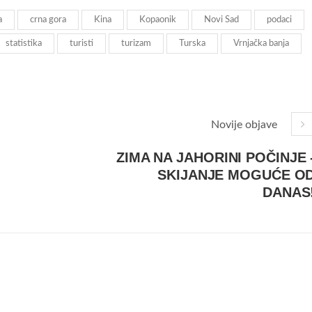
a
crna gora
Kina
Kopaonik
Novi Sad
podaci
statistika
turisti
turizam
Turska
Vrnjačka banja
Novije objave
ZIMA NA JAHORINI POČINJE 
SKIJANJE MOGUĆE O
DANAS