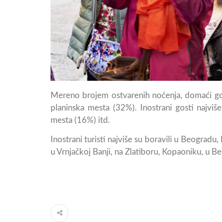
Mereno brojem ostvarenih noćenja, domaći gost
planinska mesta (32%). Inostrani gosti najviš
mesta (16%) itd.
Inostrani turisti najviše su boravili u Beograd
u Vrnjačkoj Banji, na Zlatiboru, Kopaoniku, u B