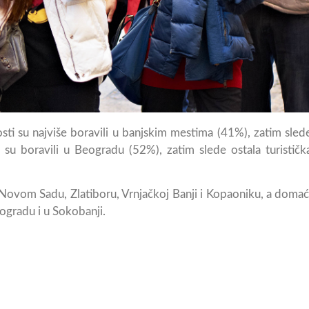
i su najviše boravili u banjskim mestima (41%), zatim sled
e su boravili u Beogradu (52%), zatim slede ostala turističk
u, Novom Sadu, Zlatiboru, Vrnjačkoj Banji i Kopaoniku, a domać
eogradu i u Sokobanji.