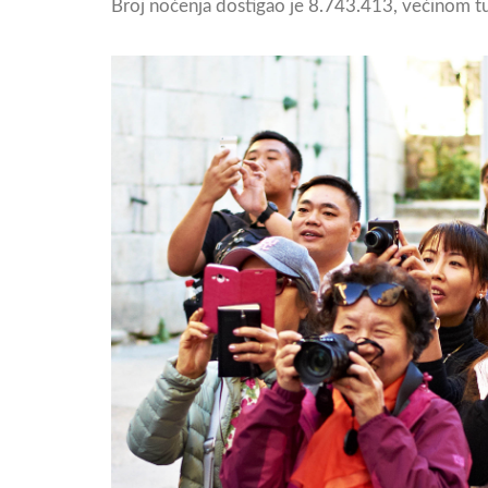
Broj noćenja dostigao je 8.743.413, većinom tur