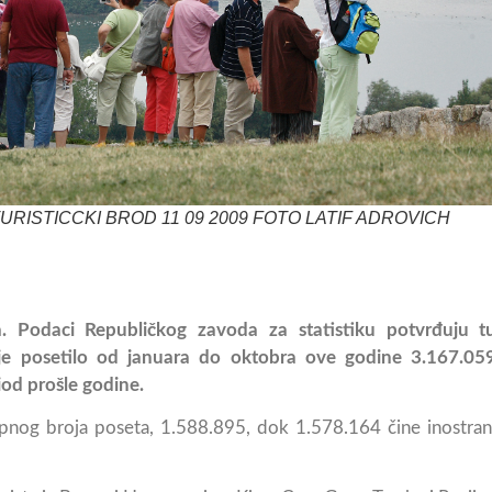
URISTICCKI BROD 11 09 2009 FOTO LATIF ADROVICH
a. Podaci Republičkog zavoda za statistiku potvrđuju t
 je posetilo od januara do oktobra ove godine 3.167.05
iod prošle godine.
upnog broja poseta, 1.588.895, dok 1.578.164 čine inostran