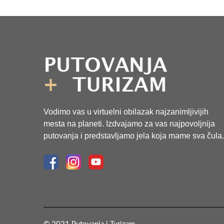
Vodimo vas u virtuelni obilazak najzanimljivijih
mesta na planeti. Izdvajamo za vas najpovoljnija
putovanja i predstavljamo jela koja mame sva čula.