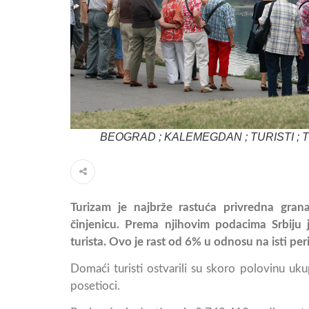
BEOGRAD ; KALEMEGDAN ; TURISTI ; T
Turizam je najbrže rastuća privredna gran
činjenicu. Prema njihovim podacima Srbiju
turista. Ovo je rast od 6% u odnosu na isti per
Domaći turisti ostvarili su skoro polovinu uk
posetioci.