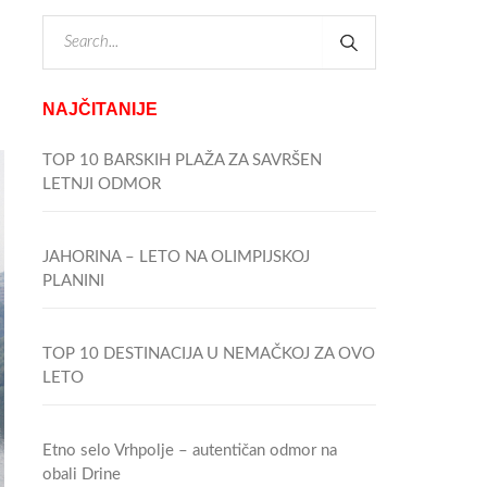
NAJČITANIJE
TOP 10 BARSKIH PLAŽA ZA SAVRŠEN
LETNJI ODMOR
JAHORINA – LETO NA OLIMPIJSKOJ
PLANINI
TOP 10 DESTINACIJA U NEMAČKOJ ZA OVO
LETO
Etno selo Vrhpolje – autentičan odmor na
obali Drine