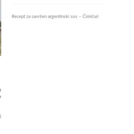
Recept za savršen argentinski sos – Čimičuri
u
9
i