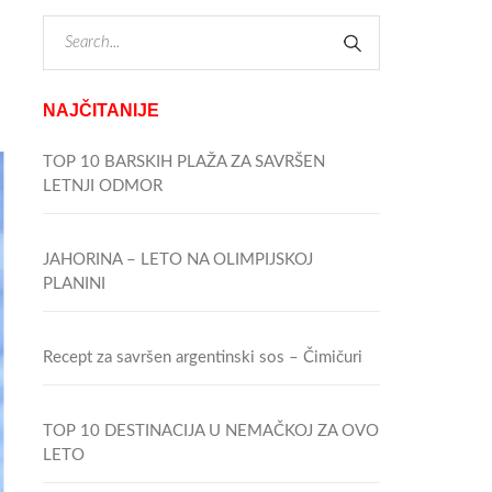
NAJČITANIJE
TOP 10 BARSKIH PLAŽA ZA SAVRŠEN
LETNJI ODMOR
JAHORINA – LETO NA OLIMPIJSKOJ
PLANINI
Recept za savršen argentinski sos – Čimičuri
TOP 10 DESTINACIJA U NEMAČKOJ ZA OVO
LETO