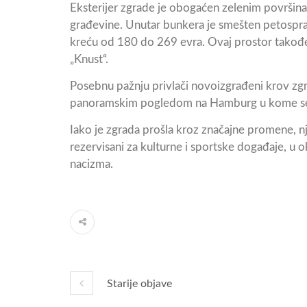
Eksterijer zgrade je obogaćen zelenim površin
građevine. Unutar bunkera je smešten petosprat
kreću od 180 do 269 evra. Ovaj prostor takođe u
„Knust“.
Posebnu pažnju privlači novoizgrađeni krov zg
panoramskim pogledom na Hamburg u kome se na
Iako je zgrada prošla kroz značajne promene, nj
rezervisani za kulturne i sportske događaje, u
nacizma.
Starije objave