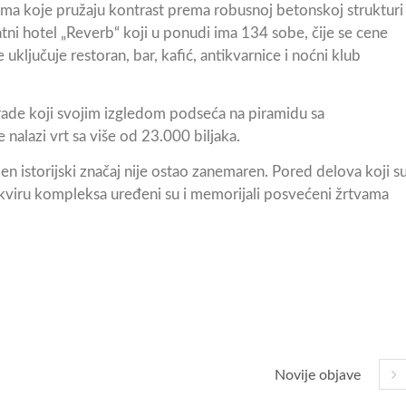
ama koje pružaju kontrast prema robusnoj betonskoj strukturi
ni hotel „Reverb“ koji u ponudi ima 134 sobe, čije se cene
ključuje restoran, bar, kafić, antikvarnice i noćni klub
rade koji svojim izgledom podseća na piramidu sa
lazi vrt sa više od 23.000 biljaka.
en istorijski značaj nije ostao zanemaren. Pored delova koji s
 okviru kompleksa uređeni su i memorijali posvećeni žrtvama
Novije objave