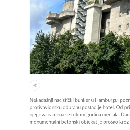
Nekadašnji nacistički bunker u Hamburgu, pozn
protivavionsku odbranu postao je hotel. Od pri
njegova namena se tokom godina menjala. Danas, 
monumentalni betonski objekat je prošao kroz 