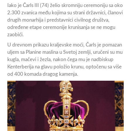
Iako je Čarls III (74) želio skromniju ceremoniju sa oko
2.300 zvanica među kojima su strani državnici, članovi
drugih monarhija i predstavnici civilnog društva,
određene etape ceremonije krunisanja se ne mogu
zaobići.
U drevnom prikazu kraljevske moći, Čarls je pomazan
uljem sa Planine maslina u Svetoj zemlji, uručeni su mu
kugla, mačevi i žezla, nakon čega mu je nadbiskup
Kenterberija na glavu položio krunu, optočenu sa više
od 400 komada dragog kamenja.