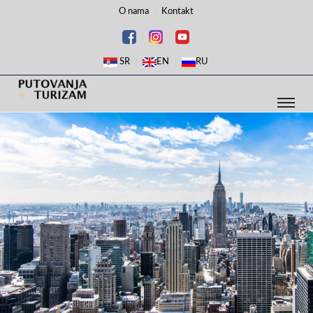
O nama
Kontakt
SR
EN
RU