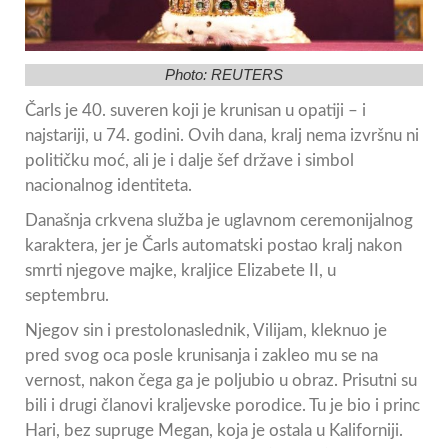
Photo: REUTERS
Čarls je 40. suveren koji je krunisan u opatiji – i
najstariji, u 74. godini. Ovih dana, kralj nema izvršnu ni
političku moć, ali je i dalje šef države i simbol
nacionalnog identiteta.
Današnja crkvena služba je uglavnom ceremonijalnog
karaktera, jer je Čarls automatski postao kralj nakon
smrti njegove majke, kraljice Elizabete II, u
septembru.
Njegov sin i prestolonaslednik, Vilijam, kleknuo je
pred svog oca posle krunisanja i zakleo mu se na
vernost, nakon čega ga je poljubio u obraz. Prisutni su
bili i drugi članovi kraljevske porodice. Tu je bio i princ
Hari, bez supruge Megan, koja je ostala u Kaliforniji.