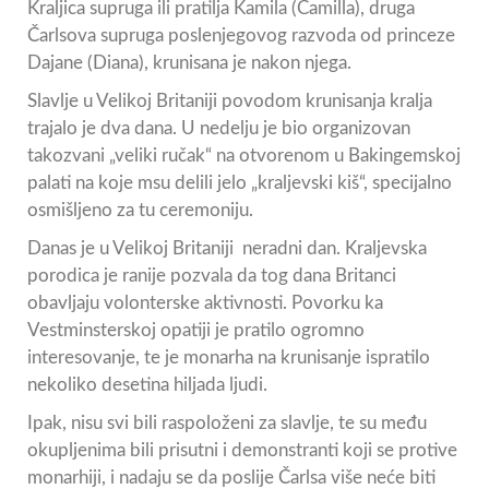
Kraljica supruga ili pratilja Kamila (Camilla), druga
Čarlsova supruga poslenjegovog razvoda od princeze
Dajane (Diana), krunisana je nakon njega.
Slavlje u Velikoj Britaniji povodom krunisanja kralja
trajalo je dva dana. U nedelju je bio organizovan
takozvani „veliki ručak“ na otvorenom u Bakingemskoj
palati na koje msu delili jelo „kraljevski kiš“, specijalno
osmišljeno za tu ceremoniju.
Danas je u Velikoj Britaniji neradni dan. Kraljevska
porodica je ranije pozvala da tog dana Britanci
obavljaju volonterske aktivnosti. Povorku ka
Vestminsterskoj opatiji je pratilo ogromno
interesovanje, te je monarha na krunisanje ispratilo
nekoliko desetina hiljada ljudi.
Ipak, nisu svi bili raspoloženi za slavlje, te su među
okupljenima bili prisutni i demonstranti koji se protive
monarhiji, i nadaju se da poslije Čarlsa više neće biti