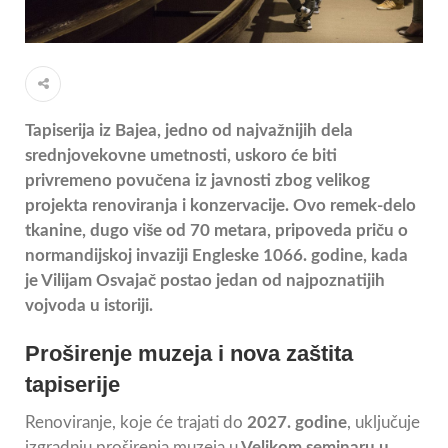
Tapiserija iz Bajea, jedno od najvažnijih dela
srednjovekovne umetnosti, uskoro će biti
privremeno povučena iz javnosti zbog velikog
projekta renoviranja i konzervacije. Ovo remek-delo
tkanine, dugo više od 70 metara, pripoveda priču o
normandijskoj invaziji Engleske 1066. godine, kada
je Vilijam Osvajač postao jedan od najpoznatijih
vojvoda u istoriji.
Proširenje muzeja i nova zaštita
tapiserije
Renoviranje, koje će trajati do
2027. godine
, uključuje
izgradnju proširenja muzeja u
Velikom seminaru u