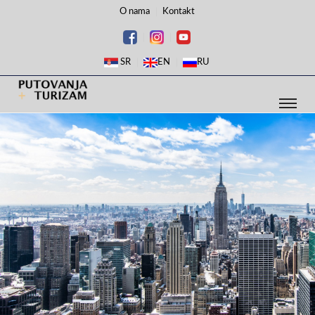
O nama
Kontakt
SR
EN
RU