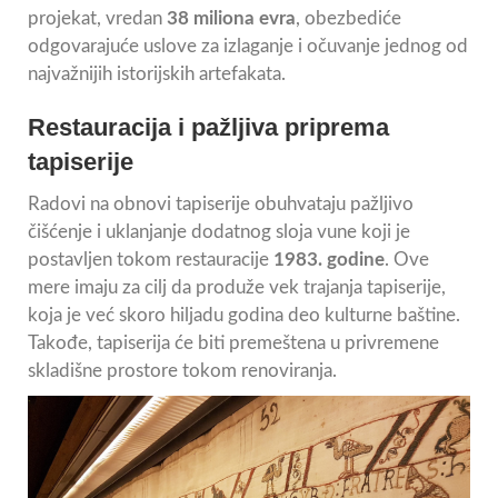
projekat, vredan
38 miliona evra
, obezbediće
odgovarajuće uslove za izlaganje i očuvanje jednog od
najvažnijih istorijskih artefakata.
Restauracija i pažljiva priprema
tapiserije
Radovi na obnovi tapiserije obuhvataju pažljivo
čišćenje i uklanjanje dodatnog sloja vune koji je
postavljen tokom restauracije
1983. godine
. Ove
mere imaju za cilj da produže vek trajanja tapiserije,
koja je već skoro hiljadu godina deo kulturne baštine.
Takođe, tapiserija će biti premeštena u privremene
skladišne prostore tokom renoviranja.