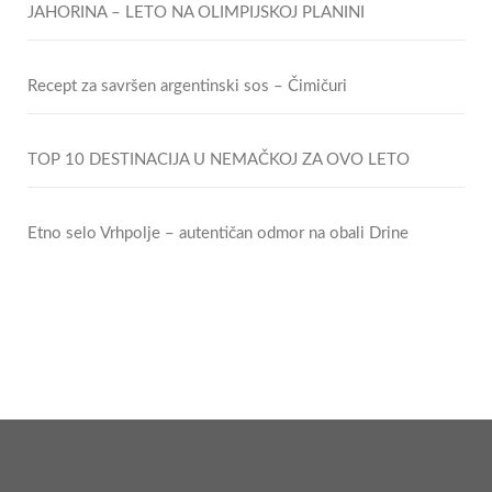
JAHORINA – LETO NA OLIMPIJSKOJ PLANINI
Recept za savršen argentinski sos – Čimičuri
TOP 10 DESTINACIJA U NEMAČKOJ ZA OVO LETO
Etno selo Vrhpolje – autentičan odmor na obali Drine