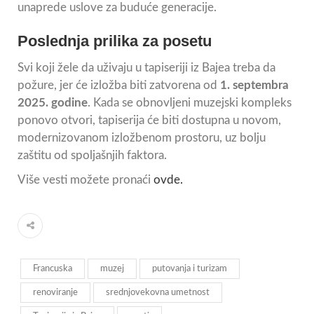
unaprede uslove za buduće generacije.
Poslednja prilika za posetu
Svi koji žele da uživaju u tapiseriji iz Bajea treba da
požure, jer će izložba biti zatvorena od
1. septembra
2025. godine
. Kada se obnovljeni muzejski kompleks
ponovo otvori, tapiserija će biti dostupna u novom,
modernizovanom izložbenom prostoru, uz bolju
zaštitu od spoljašnjih faktora.
Više vesti možete pronaći
ovde.
Francuska
muzej
putovanja i turizam
renoviranje
srednjovekovna umetnost