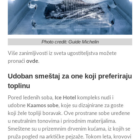
Photo credit:
Guide Michelin
Više zanimljivosti iz sveta ugostiteljstva možete
pronaći
ovde
.
Udoban smeštaj za one koji preferiraju
toplinu
Pored ledenih soba,
Ice Hotel
kompleks nudi i
udobne
Kaamos sobe
, koje su dizajnirane za goste
koji žele topliji boravak. Ove prostrane sobe uređene
u neutralnim tonovima i prirodnim materijalima.
Smeštene su u prizemnim drvenim kućama, iz kojih se
pruža pogled na arktičke pejzaže. Tokom leta, krovovi