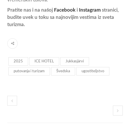
Pratite nas i na našoj
Facebook
i
Instagram
stranici,
budite uvek u toku sa najnovijim vestima iz sveta
turizma.
2025
ICE HOTEL
Jukkasjärvi
putovanja i turizam
Švedska
ugostiteljstvo