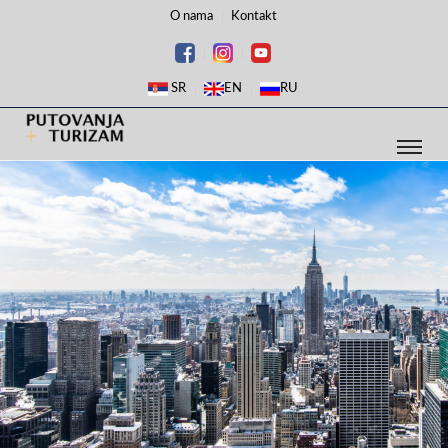
O nama
Kontakt
SR
EN
RU