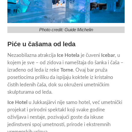
Photo credit:
Guide Michelin
Piće u čašama od leda
Nezaobilazna atrakcija
Ice Hotela
je čuveni
Icebar
, u
kojem je sve – od zidova i nameštaja do šanka i čaša –
izrađeno od leda iz reke
Torne
. Ovaj bar pruža
posetiocima priliku da ispijaju koktele iz kristalno
čistih ledenih čaša, dok su okruženi umetničkim
skulpturama od leda.
Ice Hotel
u Jukkasjärvi nije samo hotel, već umetnički
projekat i prirodni spektakl koji svake godine
oživljava i nestaje, pozivajući goste da iskuse
jedinstveni spoj umetnosti, prirode i ekstremnih
vremenskih uslova.