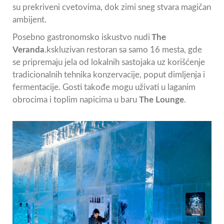
su prekriveni cvetovima, dok zimi sneg stvara magičan
ambijent.
Posebno gastronomsko iskustvo nudi
The
Veranda
.kskluzivan restoran sa samo 16 mesta, gde
se pripremaju jela od lokalnih sastojaka uz korišćenje
tradicionalnih tehnika konzervacije, poput dimljenja i
fermentacije. Gosti takođe mogu uživati u laganim
obrocima i toplim napicima u baru
The Lounge
.