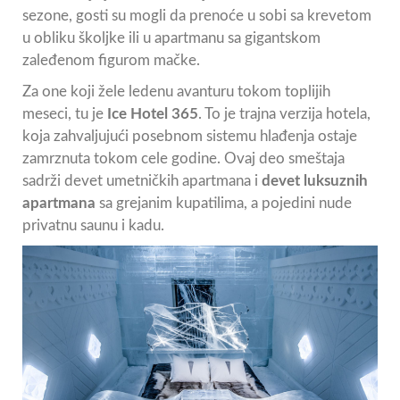
sezone, gosti su mogli da prenoće u sobi sa krevetom
u obliku školjke ili u apartmanu sa gigantskom
zaleđenom figurom mačke.
Za one koji žele ledenu avanturu tokom toplijih
meseci, tu je
Ice Hotel 365
. To je trajna verzija hotela,
koja zahvaljujući posebnom sistemu hlađenja ostaje
zamrznuta tokom cele godine. Ovaj deo smeštaja
sadrži devet umetničkih apartmana i
devet luksuznih
apartmana
sa grejanim kupatilima, a pojedini nude
privatnu saunu i kadu.