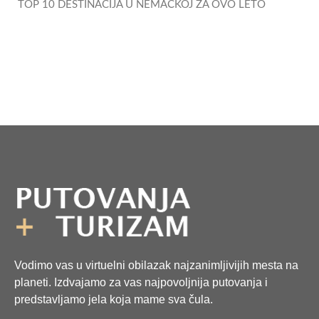
TOP 10 DESTINACIJA U NEMAČKOJ ZA OVO LETO
Vodimo vas u virtuelni obilazak najzanimljivijih mesta na
planeti. Izdvajamo za vas najpovoljnija putovanja i
predstavljamo jela koja mame sva čula.