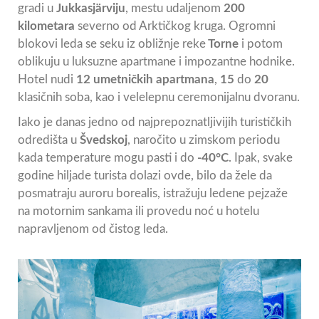
gradi u
Jukkasjärviju
, mestu udaljenom
200
kilometara
severno od Arktičkog kruga. Ogromni
blokovi leda se seku iz obližnje reke
Torne
i potom
oblikuju u luksuzne apartmane i impozantne hodnike.
Hotel nudi
12 umetničkih apartmana
,
15
do
20
klasičnih soba, kao i velelepnu ceremonijalnu dvoranu.
Iako je danas jedno od najprepoznatljivijih turističkih
odredišta u
Švedskoj
, naročito u zimskom periodu
kada temperature mogu pasti i do
-40°C
. Ipak, svake
godine hiljade turista dolazi ovde, bilo da žele da
posmatraju auroru borealis, istražuju ledene pejzaže
na motornim sankama ili provedu noć u hotelu
napravljenom od čistog leda.