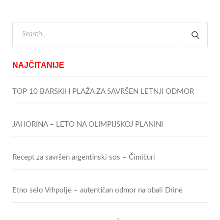
NAJČITANIJE
TOP 10 BARSKIH PLAŽA ZA SAVRŠEN LETNJI ODMOR
JAHORINA – LETO NA OLIMPIJSKOJ PLANINI
Recept za savršen argentinski sos – Čimičuri
Etno selo Vrhpolje – autentičan odmor na obali Drine