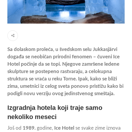
Sa dolaskom proleća, u švedskom selu Jukkasjärvi
događa se neobičan prirodni fenomen – čuveni Ice
Hotel počinje da se topi. Njegove zamršene ledene
skulpture se postepeno rastvaraju, a celokupna
struktura se vraća u reku Torne. Ipak, kako se bliži
zima, umetnici iz celog sveta ponovo pristižu kako bi
podigli novu verziju ovog jedinstvenog smeštaja.
Izgradnja hotela koji traje samo
nekoliko meseci
Još od
1989.
godine,
Ice Hotel
se svake zime iznova