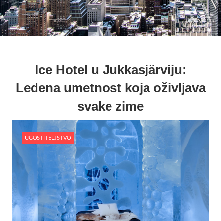
Ice Hotel u Jukkasjärviju:
Ledena umetnost koja oživljava
svake zime
UGOSTITELJSTVO