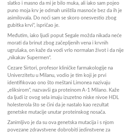
slatko i masno da mi je bilo muka, ali iako sam pojeo
puno moja krv je odmah uništila masnoće bez da ih je
asimilovala. Do noći sam se skoro onesvestio zbog
gubitka krvi“, ispričao je.
Međutim, iako ljudi poput Segale možda nikada neće
morati da brinut zbog začepljenih vena i krvnih
ugrušaka, on kaže da vodi vrlo normalan život i da nije
„nikakav Supermen“.
Cezare Sirtori, profesor kliničke farmakologije na
Univerzitetu u Milanu, vodio je tim koji je prvi
identifikovao ono što meštani Limonea nazivaju
„eliksirom“, nazvavši ga proteinom A-1 Milano. Kaže
da ljudi iz ovog sela imaju izuzetno niske nivoe HDL
holesterola što se čini da je nastalo kao rezultat
genetske mutacije unutar proteinskog nosača.
Zanimljivo je da su ova genetska mutacija i s njom
povezane zdravstvene dobrobiti jedinstvene za