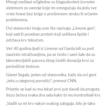
Mnogi meštani očigledno su blagoslovleni izvrsnim
sistemom za varenje koje im omogućuju da jedu sve
vrste hrane bez brige o proširenom struku ili srčanim
problemima.
Ovi stanovnici imaju ono što nazivaju „Limone gen“,
koji sadrži poseban protein koji uništava lipide i
održava krv tekućom.
Već 40 godina ljudi iz Limone sul Garda bili su pod
naučnim istraživanjima, pa se često i sami šale da su
laboratorijskih pacova zbog čestih donacija krvi za
periodične testove.
Gianni Segala, jedan od stanovnika, kaže da ovi geni
„teku u njegovoj porodici“, prenosi CNN.
Prisetio se kad su mu lekari prvi put davali da proguta
dozu šećera svaka dva sata kako bi mu kontrolisali krv.
„Vadili su mi krv nakon svakog zalogaja, bilo je tako