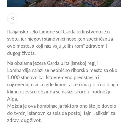
Italijansko selo Limone sul Garda jedinstveno je u
svetu, jer njegovi stanovnici nose gen specifičan za
ovo mesto, a koji nazivaju „eliksirom“ zdravom i
dugog života.
Na obalama jezera Garda u italijanskoj regiji
Lombardija nalazi se neobično ribarsko mesto sa oko
1.000 stanovnika. Istovremeno predstavlja i
najseverniju tačku gde limun raste i ima prilično blagu
klimu uzevši u obzir da se nalazi skoro u podnožju
Alpa.
Možda je ova kombinacija faktora ono što je dovelo
do tvrdnji stanovnika sela da postoji tajni „eliksir“ za
zdrav, dug život.