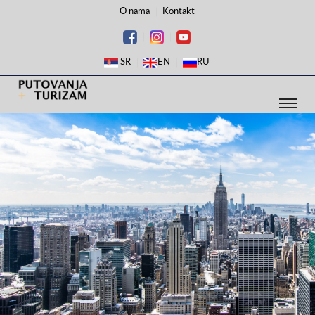
O nama
Kontakt
SR
EN
RU