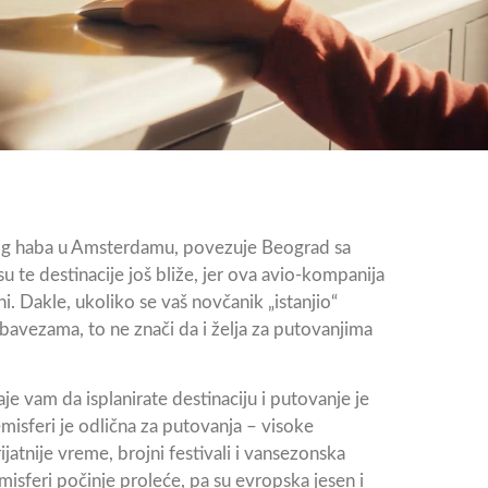
vog haba u Amsterdamu, povezuje Beograd sa
 te destinacije još bliže, jer ova avio-kompanija
. Dakle, ukoliko se vaš novčanik „istanjio“
avezama, to ne znači da i želja za putovanjima
aje vam da isplanirate destinaciju i putovanje je
misferi je odlična za putovanja – visoke
ijatnije vreme, brojni festivali i vansezonska
misferi počinje proleće, pa su evropska jesen i