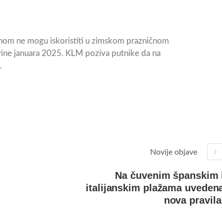
avnom ne mogu iskoristiti u zimskom prazničnom
ine januara 2025. KLM poziva putnike da na
.
Novije objave
Na čuvenim španskim 
italijanskim plažama uveden
nova pravil