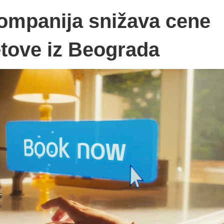
kompanija snižava cene
etove iz Beograda