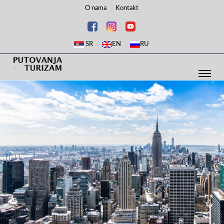
O nama
Kontakt
SR
EN
RU