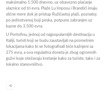
maksimalno 1.500 dnevno, uz obavezno plaćanje
ulaznice od tri evra. Plaže Lu Imposu i Brandići imaju
slične mere dok je pristup Ružičastoj plaži, poznatoj
po jedinstvenoj boji peska, potpuno zabranjen uz
kazne do 3.500 evra.
U Portofinu, jednoj od najpopularnijih destinacija u
Italiji, turisti koji se budu zaustavljali na prometnim
lokacijama kako bi se fotografisali biće kažnjeni sa
275 evra, a ova regulativa doneta je zbog ogromnih
gužvi koje otežavaju kretanje kako za turiste, tako i za
lokalno stanovništvo.