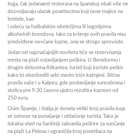
toga, čak jedanaest restorana na španskoj obali više ne
dozvoljavaju ulazak posetiocima koji nose majice na
bretele, kao
i odeću sa fudbalskim obeležjima ili logotipima
alkoholnih brendova. Iako za kršenje ovih pravila nisu
predviđene novčane kazne, ona se strogo sprovode.
Jedan od najznačajnijih noviteta tiče se rezervisanja
mesta na plaži ostavljanjem peškira. U Benidormu i
drugim delovima Alikantea, turisti koji koriste peškir
kako bi obezbedili sebi mesto biće kažnjeni. Slična
pravila važe i u Kalpeu, gde postavljanje suncobrana i
stolica pre 9.30 časova ujutru rezultira kaznom od
250 evra.
Osim Španije, i Italija je donela veliki broj pravila koja
se odnose na ponašanje i oblačenje turista. Tako je
lokalna vlast na Sardiniji zabranila peškire za sunčanje
na plaži La Pelosa i ograničila broj posetilaca na