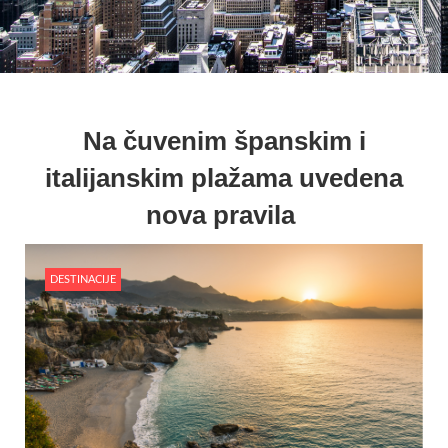
Na čuvenim španskim i
italijanskim plažama uvedena
nova pravila
DESTINACIJE