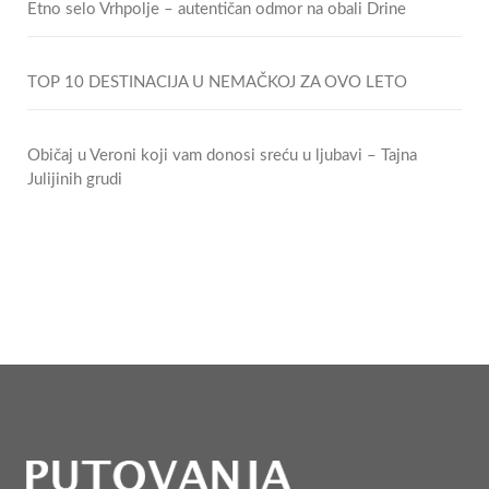
Etno selo Vrhpolje – autentičan odmor na obali Drine
TOP 10 DESTINACIJA U NEMAČKOJ ZA OVO LETO
Običaj u Veroni koji vam donosi sreću u ljubavi – Tajna
Julijinih grudi