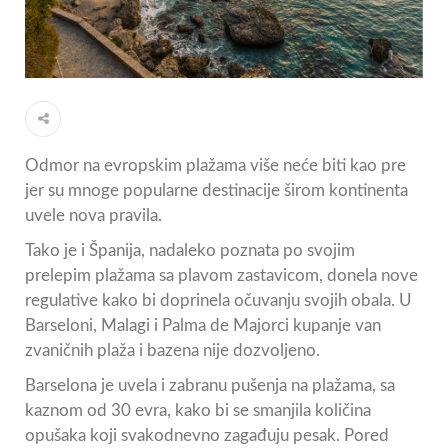
Odmor na evropskim plažama više neće biti kao pre
jer su mnoge popularne destinacije širom kontinenta
uvele nova pravila.
Tako je i Španija, nadaleko poznata po svojim
prelepim plažama sa plavom zastavicom, donela nove
regulative kako bi doprinela očuvanju svojih obala. U
Barseloni, Malagi i Palma de Majorci kupanje van
zvaničnih plaža i bazena nije dozvoljeno.
Barselona je uvela i zabranu pušenja na plažama, sa
kaznom od 30 evra, kako bi se smanjila količina
opušaka koji svakodnevno zagađuju pesak. Pored