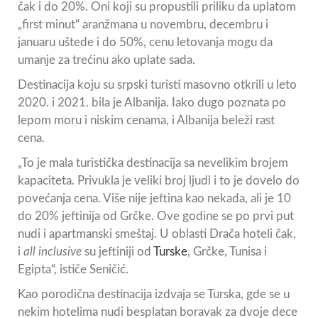
čak i do 20%. Oni koji su propustili priliku da uplatom
„first minut“ aranžmana u novembru, decembru i
januaru uštede i do 50%, cenu letovanja mogu da
umanje za trećinu ako uplate sada.
Destinacija koju su srpski turisti masovno otkrili u leto
2020. i 2021. bila je Albanija. Iako dugo poznata po
lepom moru i niskim cenama, i Albanija beleži rast
cena.
„To je mala turistička destinacija sa nevelikim brojem
kapaciteta. Privukla je veliki broj ljudi i to je dovelo do
povećanja cena. Više nije jeftina kao nekada, ali je 10
do 20% jeftinija od Grčke. Ove godine se po prvi put
nudi i apartmanski smeštaj. U oblasti Drača hoteli čak,
i
all inclusive
su jeftiniji od
Turske
, Grčke, Tunisa i
Egipta“, ističe Seničić.
Kao porodična destinacija izdvaja se Turska, gde se u
nekim hotelima nudi besplatan boravak za dvoje dece