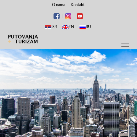
O nama
Kontakt
SR
EN
RU