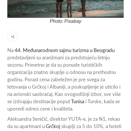
Photo: Pixabay
Na
44. Međunarodnom sajmu turizma u Beogradu
predstavljeni su aranžmani za predstojeću letnju
sezonu. Primetno je da su ponude turističkih
organizacija znatno skuplje u odnosu na prethodnu
godinu. Porast cena zabeležen je pre svega za
letovanja u Grčkoj i Albaniji, a poskupljenje je uticilo i
na avionski saobraćaj. Kao ovogodišnji izbor, sve više
se izdvajaju destinacije poput
Tunisa
i Turske, kada se
uporedi odnos cene i kvaliteta.
Aleksandra Seničić, direktor YUTA-e, je za N1, rekao
da su apartmani u
Grčkoj
skuplji za 5 do 10%, a hoteli