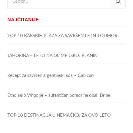
NAJČITANIJE
TOP 10 BARSKIH PLAŽA ZA SAVRŠEN LETNJI ODMOR
JAHORINA – LETO NA OLIMPIJSKOJ PLANINI
Recept za savršen argentinski sos – Čimičuri
Etno selo Vrhpolje – autentičan odmor na obali Drine
TOP 10 DESTINACIJA U NEMAČKOJ ZA OVO LETO