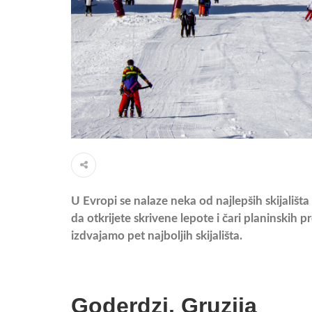
U Evropi se nalaze neka od najlepših skijališta
da otkrijete skrivene lepote i čari planinskih 
izdvajamo pet najboljih skijališta.
Goderdzi, Gruzija