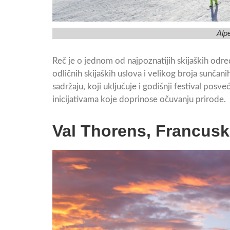
Alp
Reč je o jednom od najpoznatijih skijaških odre
odličnih skijaških uslova i velikog broja sunčan
sadržaju, koji uključuje i godišnji festival pos
inicijativama koje doprinose očuvanju prirode.
Val Thorens, Francus