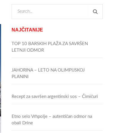
NAJČITANIJE
TOP 10 BARSKIH PLAŽA ZA SAVRŠEN
LETNJI ODMOR
JAHORINA – LETO NA OLIMPIJSKOJ
PLANINI
Recept za savršen argentinski sos – Čimičuri
Etno selo Vrhpolje – autentičan odmor na
obali Drine