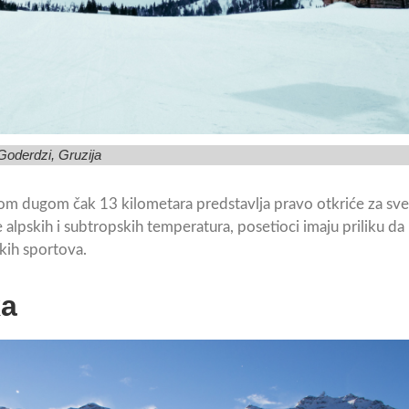
Goderdzi, Gruzija
azom dugom čak 13 kilometara predstavlja pravo otkriće za sve
e alpskih i subtropskih temperatura, posetioci imaju priliku da
kih sportova.
ka