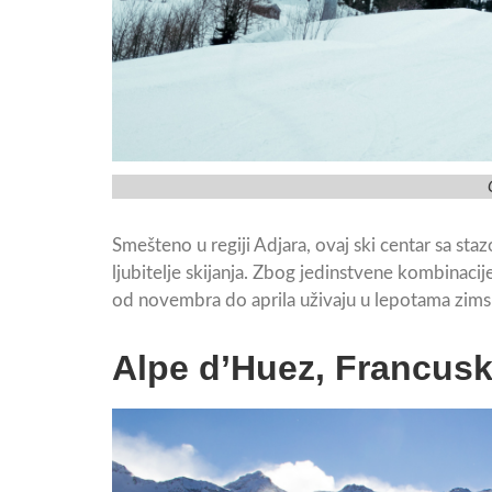
Smešteno u regiji Adjara, ovaj ski centar sa st
ljubitelje skijanja. Zbog jedinstvene kombinacij
od novembra do aprila uživaju u lepotama zims
Alpe d’Huez, Francus