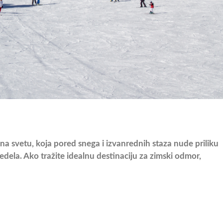
 na svetu, koja pored snega i izvanrednih staza nude priliku
predela. Ako tražite idealnu destinaciju za zimski odmor,