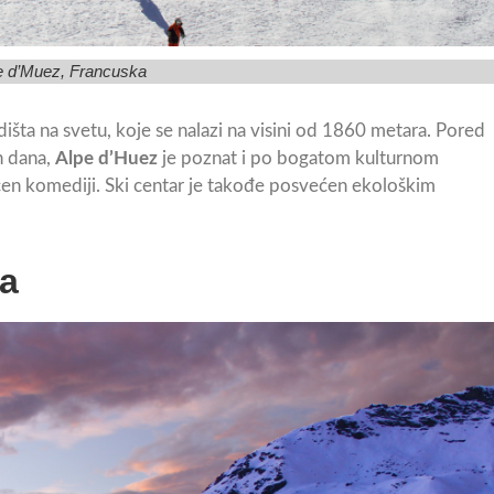
e d’Muez, Francuska
dišta na svetu, koje se nalazi na visini od 1860 metara. Pored
ih dana,
Alpe d’Huez
je poznat i po bogatom kulturnom
većen komediji. Ski centar je takođe posvećen ekološkim
ka