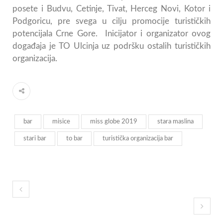
posete i Budvu, Cetinje, Tivat, Herceg Novi, Kotor i
Podgoricu, pre svega u cilju promocije turističkih
potencijala Crne Gore. Inicijator i organizator ovog
događaja je TO Ulcinja uz podršku ostalih turističkih
organizacija.
bar
misice
miss globe 2019
stara maslina
stari bar
to bar
turistička organizacija bar