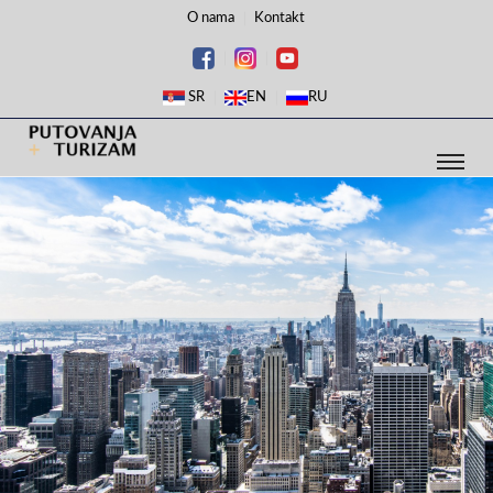
O nama
Kontakt
SR
EN
RU