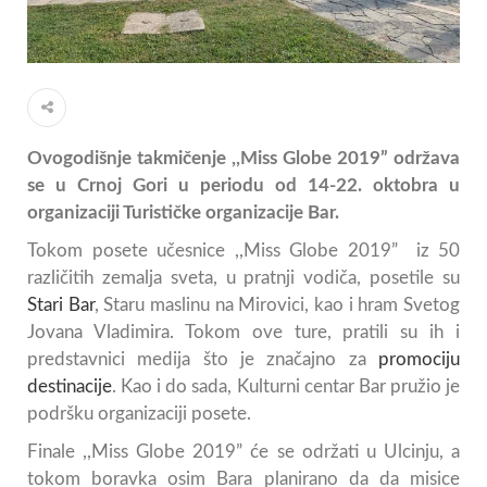
Ovogodišnje takmičenje ,,Miss Globe 2019” održava
se u Crnoj Gori u periodu od 14-22. oktobra u
organizaciji Turističke organizacije Bar.
Tokom posete učesnice ,,Miss Globe 2019” iz 50
različitih zemalja sveta, u pratnji vodiča, posetile su
Stari Bar
, Staru maslinu na Mirovici, kao i hram Svetog
Jovana Vladimira. Tokom ove ture, pratili su ih i
predstavnici medija što je značajno za
promociju
destinacije
. Kao i do sada, Kulturni centar Bar pružio je
podršku organizaciji posete.
Finale ,,Miss Globe 2019” će se održati u Ulcinju, a
tokom boravka osim Bara planirano da da misice