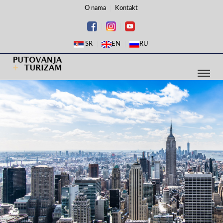
O nama
Kontakt
SR
EN
RU